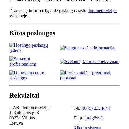
Išsamesnę informaciją apie paslaugas rasite
Interneto vizijos
svetainėje.
Kitos paslaugos
Rekvizitai
UAB "Interneto vizija"
Tel.:
(8~5) 2324444
J. Kubiliaus g. 6
08234 Vilnius
El. p.:
info@iv.lt
Lietuva
Klientų sistema