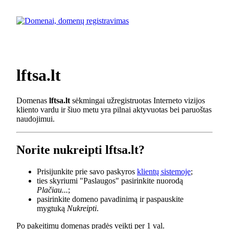
lftsa.lt
Domenas
lftsa.lt
sėkmingai užregistruotas Interneto vizijos
kliento vardu ir šiuo metu yra pilnai aktyvuotas bei paruoštas
naudojimui.
Norite nukreipti lftsa.lt?
Prisijunkite prie savo paskyros
klientų sistemoje
;
ties skyriumi "Paslaugos" pasirinkite nuorodą
Plačiau...
;
pasirinkite domeno pavadinimą ir paspauskite
mygtuką
Nukreipti
.
Po pakeitimų domenas pradės veikti per 1 val.