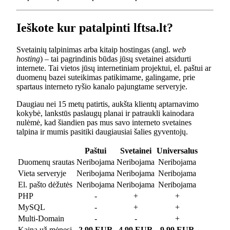
Ieškote kur patalpinti lftsa.lt?
Svetainių talpinimas arba kitaip hostingas (angl.
web
hosting
) – tai pagrindinis būdas jūsų svetainei atsidurti
internete. Tai vietos jūsų internetiniam projektui, el. paštui ar
duomenų bazei suteikimas patikimame, galingame, prie
spartaus interneto ryšio kanalo pajungtame serveryje.
Daugiau nei 15 metų patirtis, aukšta klientų aptarnavimo
kokybė, lankstūs paslaugų planai ir patraukli kainodara
nulėmė, kad šiandien pas mus savo interneto svetaines
talpina ir mumis pasitiki daugiausiai šalies gyventojų.
Paštui
Svetainei
Universalus
Duomenų srautas
Neribojama
Neribojama
Neribojama
Vieta serveryje
Neribojama
Neribojama
Neribojama
El. pašto dėžutės
Neribojama
Neribojama
Neribojama
PHP
-
+
+
MySQL
-
+
+
Multi-Domain
-
-
+
Kaina už mėnesį
2.99 EUR
4.99 EUR
9.99 EUR