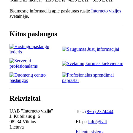
Išsamesnę informaciją apie paslaugas rasite
Interneto vizijos
svetainėje.
Kitos paslaugos
Rekvizitai
UAB "Interneto vizija"
Tel.:
(8~5) 2324444
J. Kubiliaus g. 6
08234 Vilnius
El. p.:
info@iv.lt
Lietuva
Klientų sistema