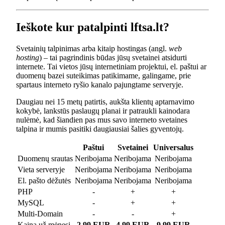
Ieškote kur patalpinti lftsa.lt?
Svetainių talpinimas arba kitaip hostingas (angl.
web
hosting
) – tai pagrindinis būdas jūsų svetainei atsidurti
internete. Tai vietos jūsų internetiniam projektui, el. paštui ar
duomenų bazei suteikimas patikimame, galingame, prie
spartaus interneto ryšio kanalo pajungtame serveryje.
Daugiau nei 15 metų patirtis, aukšta klientų aptarnavimo
kokybė, lankstūs paslaugų planai ir patraukli kainodara
nulėmė, kad šiandien pas mus savo interneto svetaines
talpina ir mumis pasitiki daugiausiai šalies gyventojų.
Paštui
Svetainei
Universalus
Duomenų srautas
Neribojama
Neribojama
Neribojama
Vieta serveryje
Neribojama
Neribojama
Neribojama
El. pašto dėžutės
Neribojama
Neribojama
Neribojama
PHP
-
+
+
MySQL
-
+
+
Multi-Domain
-
-
+
Kaina už mėnesį
2.99 EUR
4.99 EUR
9.99 EUR