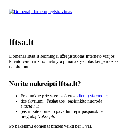
lftsa.lt
Domenas
lftsa.lt
sėkmingai užregistruotas Interneto vizijos
kliento vardu ir šiuo metu yra pilnai aktyvuotas bei paruoštas
naudojimui.
Norite nukreipti lftsa.lt?
Prisijunkite prie savo paskyros
klientų sistemoje
;
ties skyriumi "Paslaugos" pasirinkite nuorodą
Plačiau...
;
pasirinkite domeno pavadinimą ir paspauskite
mygtuką
Nukreipti
.
Po pakeitimų domenas pradės veikti per 1 val.