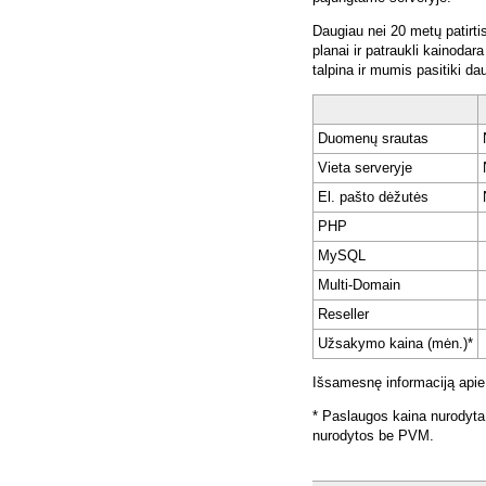
Daugiau nei 20 metų patirti
planai ir patraukli kainoda
talpina ir mumis pasitiki da
Duomenų srautas
Vieta serveryje
El. pašto dėžutės
PHP
MySQL
Multi-Domain
Reseller
Užsakymo kaina (mėn.)*
Išsamesnę informaciją apie
* Paslaugos kaina nurodyta
nurodytos be PVM.