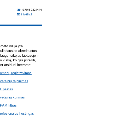
erneto vizija yra
uliariausias akredituotas
laugų teikėjas Lietuvoje ir
lo viską, ko gali prireikti,
int atsidurti internete:
omenų registravimas
vetainių talpinimas
l. paštas
vetainių kūrimas
PAM filtras
rofesionalus hostingas