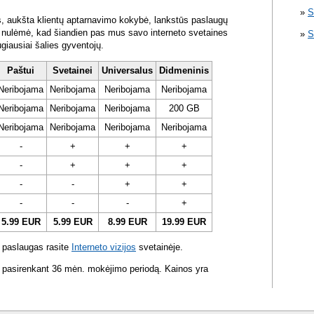
S
s, aukšta klientų aptarnavimo kokybė, lankstūs paslaugų
ra nulėmė, kad šiandien pas mus savo interneto svetaines
S
ugiausiai šalies gyventojų.
Paštui
Svetainei
Universalus
Didmeninis
Neribojama
Neribojama
Neribojama
Neribojama
Neribojama
Neribojama
Neribojama
200 GB
Neribojama
Neribojama
Neribojama
Neribojama
-
+
+
+
-
+
+
+
-
-
+
+
-
-
-
+
5.99 EUR
5.99 EUR
8.99 EUR
19.99 EUR
 paslaugas rasite
Interneto vizijos
svetainėje.
 pasirenkant 36 mėn. mokėjimo periodą. Kainos yra