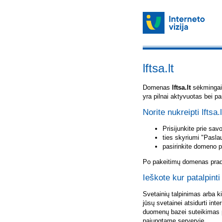
lftsa.lt
Domenas
lftsa.lt
sėkmingai u
yra pilnai aktyvuotas bei p
Norite nukreipti lftsa.
Prisijunkite prie sa
ties skyriumi "Pasla
pasirinkite domeno 
Po pakeitimų domenas pradė
Ieškote kur patalpinti 
Svetainių talpinimas arba k
jūsų svetainei atsidurti inte
duomenų bazei suteikimas p
pajungtame serveryje.