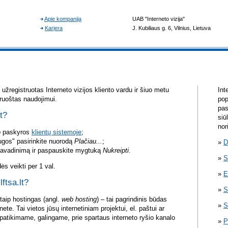
žregistruotas Interneto vizijos kliento vardu ir šiuo metu
Int
aruoštas naudojimui.
pop
pas
lt?
siū
nor
vo paskyros
klientų sistemoje
;
ugos" pasirinkite nuorodą
Plačiau...
;
D
pavadinimą ir paspauskite mygtuką
Nukreipti
.
S
s veikti per 1 val.
E
lftsa.lt?
S
itaip hostingas (angl.
web hosting
) – tai pagrindinis būdas
S
rnete. Tai vietos jūsų internetiniam projektui, el. paštui ar
atikimame, galingame, prie spartaus interneto ryšio kanalo
P