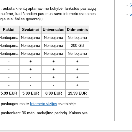
S
s, aukšta klientų aptarnavimo kokybė, lankstūs paslaugų
ra nulėmė, kad šiandien pas mus savo interneto svetaines
S
ugiausiai šalies gyventojų.
Paštui
Svetainei
Universalus
Didmeninis
Neribojama
Neribojama
Neribojama
Neribojama
Neribojama
Neribojama
Neribojama
200 GB
Neribojama
Neribojama
Neribojama
Neribojama
-
+
+
+
-
+
+
+
-
-
+
+
-
-
-
+
5.99 EUR
5.99 EUR
8.99 EUR
19.99 EUR
 paslaugas rasite
Interneto vizijos
svetainėje.
 pasirenkant 36 mėn. mokėjimo periodą. Kainos yra