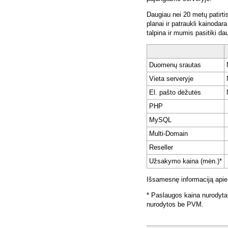
Daugiau nei 20 metų patirti
planai ir patraukli kainoda
talpina ir mumis pasitiki da
Duomenų srautas
Vieta serveryje
El. pašto dėžutės
PHP
MySQL
Multi-Domain
Reseller
Užsakymo kaina (mėn.)*
Išsamesnę informaciją apie
* Paslaugos kaina nurodyta
nurodytos be PVM.