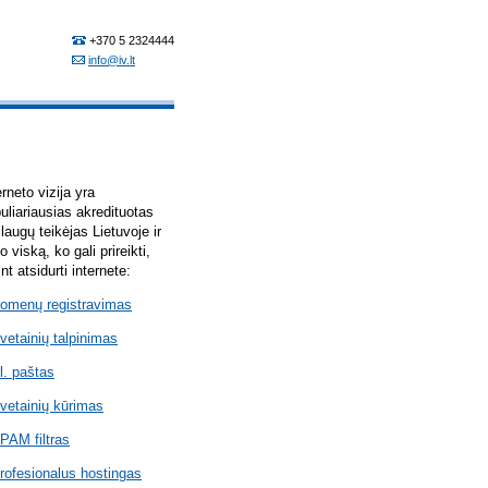
erneto vizija yra
uliariausias akredituotas
laugų teikėjas Lietuvoje ir
lo viską, ko gali prireikti,
int atsidurti internete:
omenų registravimas
vetainių talpinimas
l. paštas
vetainių kūrimas
PAM filtras
rofesionalus hostingas