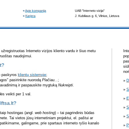
žregistruotas Interneto vizijos kliento vardu ir šiuo metu
Int
aruoštas naudojimui.
pop
pas
lt?
siū
nor
vo paskyros
klientų sistemoje
;
ugos" pasirinkite nuorodą
Plačiau...
;
D
pavadinimą ir paspauskite mygtuką
Nukreipti
.
S
s veikti per 1 val.
E
lftsa.lt?
S
itaip hostingas (angl.
web hosting
) – tai pagrindinis būdas
S
rnete. Tai vietos jūsų internetiniam projektui, el. paštui ar
atikimame, galingame, prie spartaus interneto ryšio kanalo
P