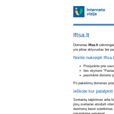
lftsa.lt
Domenas
lftsa.lt
sėkmingai u
yra pilnai aktyvuotas bei p
Norite nukreipti lftsa.
Prisijunkite prie sa
ties skyriumi "Pasla
pasirinkite domeno 
Po pakeitimų domenas pradė
Ieškote kur patalpinti 
Svetainių talpinimas arba k
jūsų svetainei atsidurti inte
duomenų bazei suteikimas p
pajungtame serveryje.