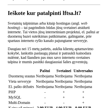
Ieškote kur patalpinti lftsa.lt?
Svetainių talpinimas arba kitaip hostingas (angl.
web
hosting
) – tai pagrindinis būdas jūsų svetainei atsidurti
internete. Tai vietos jūsų internetiniam projektui, el. paštui ar
duomenų bazei suteikimas patikimame, galingame, prie
spartaus interneto ryšio kanalo pajungtame serveryje.
Daugiau nei 15 metų patirtis, aukšta klientų aptarnavimo
kokybė, lankstūs paslaugų planai ir patraukli kainodara
nulėmė, kad šiandien pas mus savo interneto svetaines
talpina ir mumis pasitiki daugiausiai šalies gyventojų.
Paštui
Svetainei
Universalus
Duomenų srautas
Neribojama
Neribojama
Neribojama
Vieta serveryje
Neribojama
Neribojama
Neribojama
El. pašto dėžutės
Neribojama
Neribojama
Neribojama
PHP
-
+
+
MySQL
-
+
+
Multi-Domain
-
-
+
Kaina už mėnesį
2.99 EUR
4.99 EUR
9.99 EUR