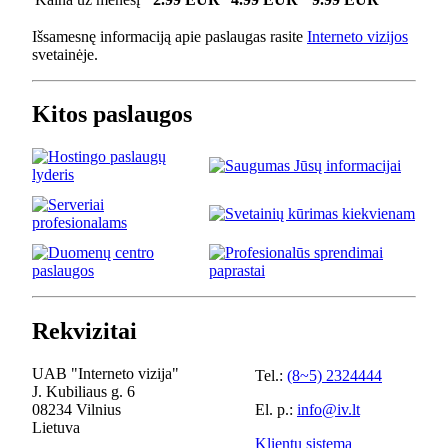
Išsamesnę informaciją apie paslaugas rasite
Interneto vizijos
svetainėje.
Kitos paslaugos
Rekvizitai
UAB "Interneto vizija"
Tel.:
(8~5) 2324444
J. Kubiliaus g. 6
08234 Vilnius
El. p.:
info@iv.lt
Lietuva
Klientų sistema