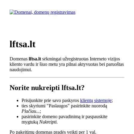
lftsa.lt
Domenas
lftsa.lt
sėkmingai užregistruotas Interneto vizijos
kliento vardu ir šiuo metu yra pilnai aktyvuotas bei paruoštas
naudojimui.
Norite nukreipti lftsa.lt?
Prisijunkite prie savo paskyros
klientų sistemoje
;
ties skyriumi "Paslaugos" pasirinkite nuorodą
Plačiau...
;
pasirinkite domeno pavadinimą ir paspauskite
mygtuką
Nukreipti
.
Po pakeitimų domenas pradės veikti per 1 val.