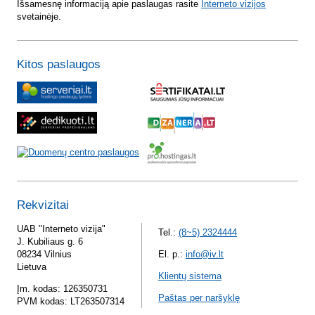
Išsamesnę informaciją apie paslaugas rasite
Interneto vizijos
svetainėje.
Kitos paslaugos
Rekvizitai
UAB "Interneto vizija"
Tel.:
(8~5) 2324444
J. Kubiliaus g. 6
08234 Vilnius
El. p.:
info@iv.lt
Lietuva
Klientų sistema
Įm. kodas: 126350731
Paštas per naršyklę
PVM kodas: LT263507314