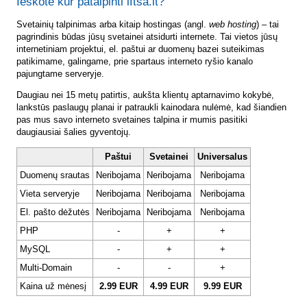
Ieškote kur patalpinti lftsa.lt?
Svetainių talpinimas arba kitaip hostingas (angl.
web hosting
) – tai
pagrindinis būdas jūsų svetainei atsidurti internete. Tai vietos jūsų
internetiniam projektui, el. paštui ar duomenų bazei suteikimas
patikimame, galingame, prie spartaus interneto ryšio kanalo
pajungtame serveryje.
Daugiau nei 15 metų patirtis, aukšta klientų aptarnavimo kokybė,
lankstūs paslaugų planai ir patraukli kainodara nulėmė, kad šiandien
pas mus savo interneto svetaines talpina ir mumis pasitiki
daugiausiai šalies gyventojų.
Paštui
Svetainei
Universalus
Duomenų srautas
Neribojama
Neribojama
Neribojama
Vieta serveryje
Neribojama
Neribojama
Neribojama
El. pašto dėžutės
Neribojama
Neribojama
Neribojama
PHP
-
+
+
MySQL
-
+
+
Multi-Domain
-
-
+
Kaina už mėnesį
2.99 EUR
4.99 EUR
9.99 EUR