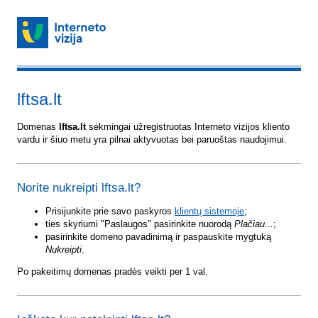
lftsa.lt
Domenas
lftsa.lt
sėkmingai užregistruotas Interneto vizijos kliento
vardu ir šiuo metu yra pilnai aktyvuotas bei paruoštas naudojimui.
Norite nukreipti lftsa.lt?
Prisijunkite prie savo paskyros
klientų sistemoje
;
ties skyriumi "Paslaugos" pasirinkite nuorodą
Plačiau...
;
pasirinkite domeno pavadinimą ir paspauskite mygtuką
Nukreipti
.
Po pakeitimų domenas pradės veikti per 1 val.