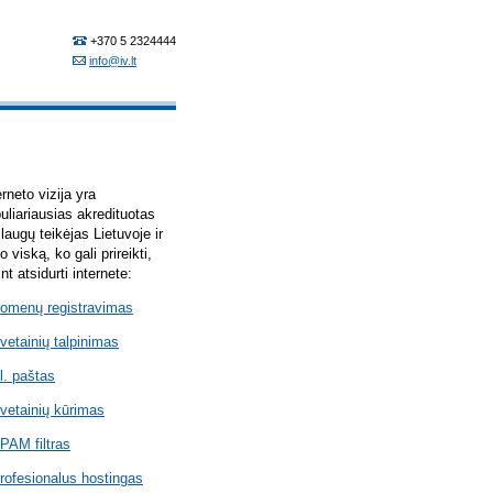
erneto vizija yra
uliariausias akredituotas
laugų teikėjas Lietuvoje ir
lo viską, ko gali prireikti,
int atsidurti internete:
omenų registravimas
vetainių talpinimas
l. paštas
vetainių kūrimas
PAM filtras
rofesionalus hostingas