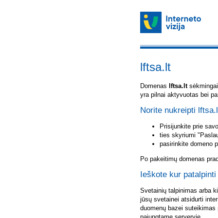
lftsa.lt
Domenas
lftsa.lt
sėkmingai u
yra pilnai aktyvuotas bei p
Norite nukreipti lftsa.
Prisijunkite prie sa
ties skyriumi "Pasla
pasirinkite domeno 
Po pakeitimų domenas pradė
Ieškote kur patalpinti 
Svetainių talpinimas arba k
jūsų svetainei atsidurti inte
duomenų bazei suteikimas p
pajungtame serveryje.