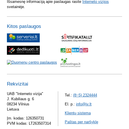
Išsamesnę informaciją apie paslaugas rasite
Interneto vizijos
svetainėje.
Kitos paslaugos
Rekvizitai
UAB "Interneto vizija"
Tel.:
(8~5) 2324444
J. Kubiliaus g. 6
08234 Vilnius
El. p.:
info@iv.lt
Lietuva
Klientų sistema
Įm. kodas: 126350731
Paštas per naršyklę
PVM kodas: LT263507314