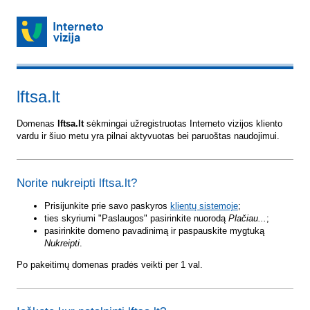
lftsa.lt
Domenas
lftsa.lt
sėkmingai užregistruotas Interneto vizijos kliento
vardu ir šiuo metu yra pilnai aktyvuotas bei paruoštas naudojimui.
Norite nukreipti lftsa.lt?
Prisijunkite prie savo paskyros
klientų sistemoje
;
ties skyriumi "Paslaugos" pasirinkite nuorodą
Plačiau...
;
pasirinkite domeno pavadinimą ir paspauskite mygtuką
Nukreipti
.
Po pakeitimų domenas pradės veikti per 1 val.