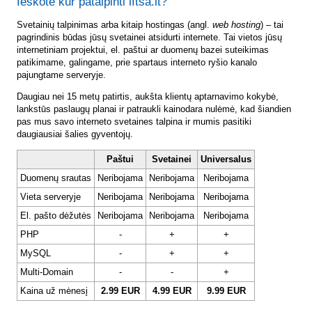
Ieškote kur patalpinti lftsa.lt?
Svetainių talpinimas arba kitaip hostingas (angl.
web hosting
) – tai
pagrindinis būdas jūsų svetainei atsidurti internete. Tai vietos jūsų
internetiniam projektui, el. paštui ar duomenų bazei suteikimas
patikimame, galingame, prie spartaus interneto ryšio kanalo
pajungtame serveryje.
Daugiau nei 15 metų patirtis, aukšta klientų aptarnavimo kokybė,
lankstūs paslaugų planai ir patraukli kainodara nulėmė, kad šiandien
pas mus savo interneto svetaines talpina ir mumis pasitiki
daugiausiai šalies gyventojų.
Paštui
Svetainei
Universalus
Duomenų srautas
Neribojama
Neribojama
Neribojama
Vieta serveryje
Neribojama
Neribojama
Neribojama
El. pašto dėžutės
Neribojama
Neribojama
Neribojama
PHP
-
+
+
MySQL
-
+
+
Multi-Domain
-
-
+
Kaina už mėnesį
2.99 EUR
4.99 EUR
9.99 EUR