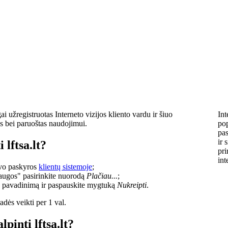
i užregistruotas Interneto vizijos kliento vardu ir šiuo
Int
s bei paruoštas naudojimui.
pop
pas
ir 
 lftsa.lt?
pri
int
savo paskyros
klientų sistemoje
;
laugos" pasirinkite nuorodą
Plačiau...
;
o pavadinimą ir paspauskite mygtuką
Nukreipti
.
dės veikti per 1 val.
lpinti lftsa.lt?