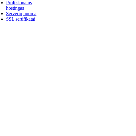
Profesionalus
hostingas
Serverių nuoma
SSL sertifikatai