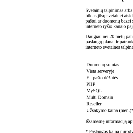
Svetainių talpinimas arba
būdas jūsų svetainei atsidu
paštui ar duomenų bazei 
interneto ryšio kanalo pa
Daugiau nei 20 metų patir
paslaugų planai ir patra
interneto svetaines talpin
Duomenų srautas
Vieta serveryje
El. pašto dėžutės
PHP
MySQL
Multi-Domain
Reseller
Užsakymo kaina (mėn.)
Išsamesnę informaciją api
* Paslaugos kaina nurody