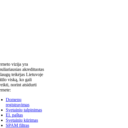
erneto vizija yra
uliariausias akredituotas
laugų teikėjas Lietuvoje
siūlo viską, ko gali
reikti, norint atsidurti
ernete:
Domenų
registravimas
Svetainių talpinimas
El. paštas
Svetainių kūrimas
SPAM filtras