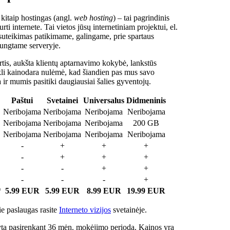
 kitaip hostingas (angl.
web hosting
) – tai pagrindinis
rti internete. Tai vietos jūsų internetiniam projektui, el.
suteikimas patikimame, galingame, prie spartaus
jungtame serveryje.
tis, aukšta klientų aptarnavimo kokybė, lankstūs
ukli kainodara nulėmė, kad šiandien pas mus savo
a ir mumis pasitiki daugiausiai šalies gyventojų.
Paštui
Svetainei
Universalus
Didmeninis
Neribojama
Neribojama
Neribojama
Neribojama
Neribojama
Neribojama
Neribojama
200 GB
Neribojama
Neribojama
Neribojama
Neribojama
-
+
+
+
-
+
+
+
-
-
+
+
-
-
-
+
*
5.99 EUR
5.99 EUR
8.99 EUR
19.99 EUR
e paslaugas rasite
Interneto vizijos
svetainėje.
ta pasirenkant 36 mėn. mokėjimo periodą. Kainos yra