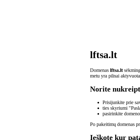
lftsa.lt
Domenas
lftsa.lt
sėkminga
metu yra pilnai aktyvuota
Norite nukreipti
Prisijunkite prie 
ties skyriumi "Pas
pasirinkite domen
Po pakeitimų domenas pra
Ieškote kur pata