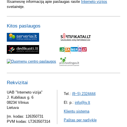
Išsamesnę informaciją apie paslaugas rasite
Interneto vizijos
svetainėje.
Kitos paslaugos
Rekvizitai
UAB "Interneto vizija"
Tel.:
(8~5) 2324444
J. Kubiliaus g. 6
08234 Vilnius
El. p.:
info@iv.lt
Lietuva
Klientų sistema
Įm. kodas: 126350731
Paštas per naršyklę
PVM kodas: LT263507314