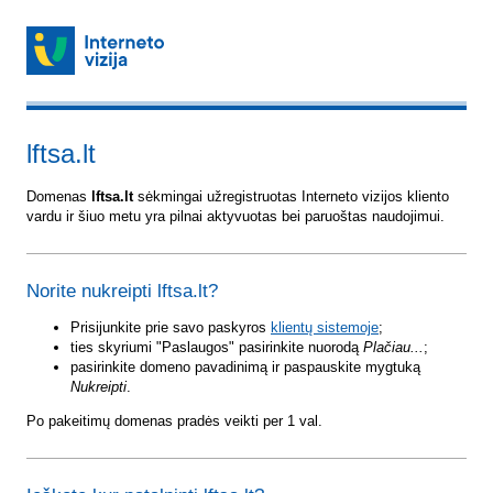
lftsa.lt
Domenas
lftsa.lt
sėkmingai užregistruotas Interneto vizijos kliento
vardu ir šiuo metu yra pilnai aktyvuotas bei paruoštas naudojimui.
Norite nukreipti lftsa.lt?
Prisijunkite prie savo paskyros
klientų sistemoje
;
ties skyriumi "Paslaugos" pasirinkite nuorodą
Plačiau...
;
pasirinkite domeno pavadinimą ir paspauskite mygtuką
Nukreipti
.
Po pakeitimų domenas pradės veikti per 1 val.