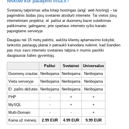
Ieškote kur patalpinti lftsa.lt?
Svetainių talpinimas arba kitaip hostingas (angl.
web hosting
) – tai
pagrindinis būdas jūsų svetainei atsidurti internete. Tai vietos jūsų
internetiniam projektui, el. paštui ar duomenų bazei suteikimas
patikimame, galingame, prie spartaus interneto ryšio kanalo
pajungtame serveryje.
Daugiau nei 15 metų patirtis, aukšta klientų aptarnavimo kokybė,
lankstūs paslaugų planai ir patraukli kainodara nulėmė, kad šiandien
pas mus savo interneto svetaines talpina ir mumis pasitiki
daugiausiai šalies gyventojų.
Paštui
Svetainei
Universalus
Duomenų srautas
Neribojama
Neribojama
Neribojama
Vieta serveryje
Neribojama
Neribojama
Neribojama
El. pašto dėžutės
Neribojama
Neribojama
Neribojama
PHP
-
+
+
MySQL
-
+
+
Multi-Domain
-
-
+
Kaina už mėnesį
2.99 EUR
4.99 EUR
9.99 EUR