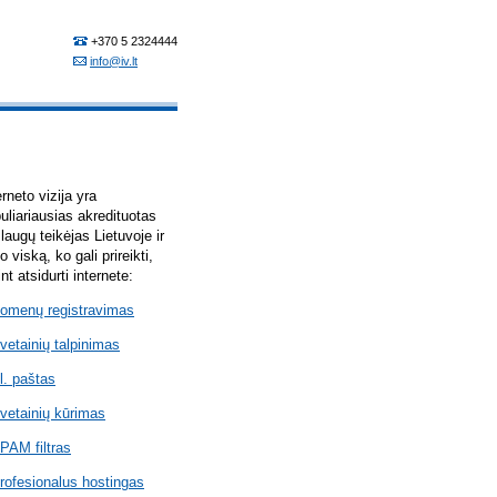
erneto vizija yra
uliariausias akredituotas
laugų teikėjas Lietuvoje ir
lo viską, ko gali prireikti,
int atsidurti internete:
omenų registravimas
vetainių talpinimas
l. paštas
vetainių kūrimas
PAM filtras
rofesionalus hostingas