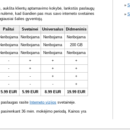
S
s, aukšta klientų aptarnavimo kokybė, lankstūs paslaugų
ra nulėmė, kad šiandien pas mus savo interneto svetaines
S
ugiausiai šalies gyventojų.
Paštui
Svetainei
Universalus
Didmeninis
Neribojama
Neribojama
Neribojama
Neribojama
Neribojama
Neribojama
Neribojama
200 GB
Neribojama
Neribojama
Neribojama
Neribojama
-
+
+
+
-
+
+
+
-
-
+
+
-
-
-
+
5.99 EUR
5.99 EUR
8.99 EUR
19.99 EUR
 paslaugas rasite
Interneto vizijos
svetainėje.
 pasirenkant 36 mėn. mokėjimo periodą. Kainos yra