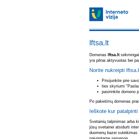
lftsa.lt
Domenas
lftsa.lt
sėkmingai u
yra pilnai aktyvuotas bei p
Norite nukreipti lftsa.
Prisijunkite prie sa
ties skyriumi "Pasla
pasirinkite domeno 
Po pakeitimų domenas pradė
Ieškote kur patalpinti 
Svetainių talpinimas arba k
jūsų svetainei atsidurti inte
duomenų bazei suteikimas p
pajungtame serveryje.