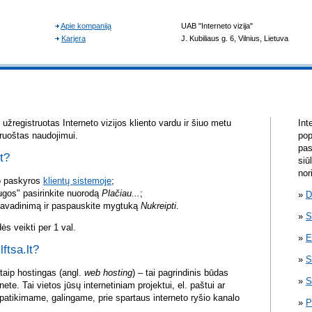
žregistruotas Interneto vizijos kliento vardu ir šiuo metu
Int
aruoštas naudojimui.
pop
pas
lt?
siū
nor
vo paskyros
klientų sistemoje
;
ugos" pasirinkite nuorodą
Plačiau...
;
D
pavadinimą ir paspauskite mygtuką
Nukreipti
.
S
s veikti per 1 val.
E
lftsa.lt?
S
itaip hostingas (angl.
web hosting
) – tai pagrindinis būdas
S
rnete. Tai vietos jūsų internetiniam projektui, el. paštui ar
atikimame, galingame, prie spartaus interneto ryšio kanalo
P