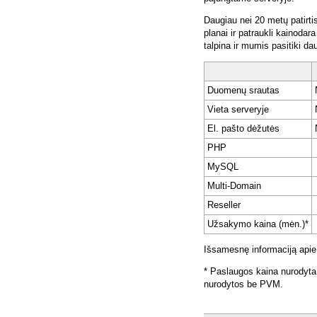
Daugiau nei 20 metų patirti
planai ir patraukli kainoda
talpina ir mumis pasitiki da
Duomenų srautas
Vieta serveryje
El. pašto dėžutės
PHP
MySQL
Multi-Domain
Reseller
Užsakymo kaina (mėn.)*
Išsamesnę informaciją apie
* Paslaugos kaina nurodyta
nurodytos be PVM.