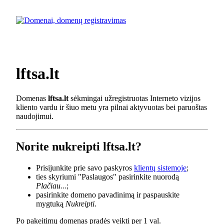
lftsa.lt
Domenas
lftsa.lt
sėkmingai užregistruotas Interneto vizijos
kliento vardu ir šiuo metu yra pilnai aktyvuotas bei paruoštas
naudojimui.
Norite nukreipti lftsa.lt?
Prisijunkite prie savo paskyros
klientų sistemoje
;
ties skyriumi "Paslaugos" pasirinkite nuorodą
Plačiau...
;
pasirinkite domeno pavadinimą ir paspauskite
mygtuką
Nukreipti
.
Po pakeitimų domenas pradės veikti per 1 val.