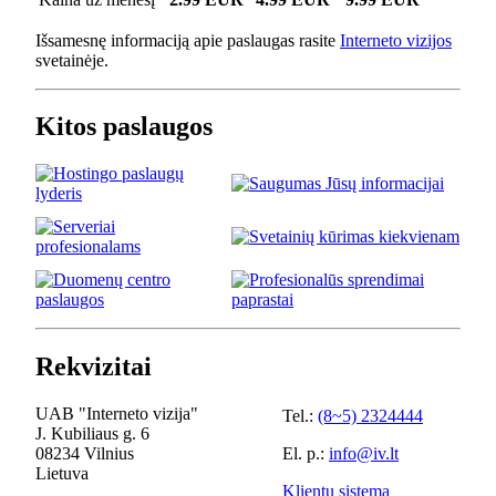
Išsamesnę informaciją apie paslaugas rasite
Interneto vizijos
svetainėje.
Kitos paslaugos
Rekvizitai
UAB "Interneto vizija"
Tel.:
(8~5) 2324444
J. Kubiliaus g. 6
08234 Vilnius
El. p.:
info@iv.lt
Lietuva
Klientų sistema