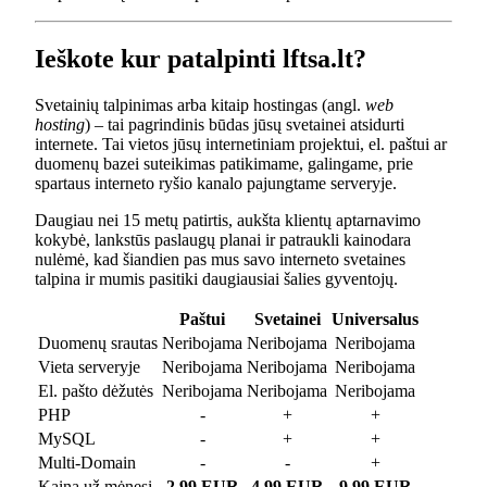
Ieškote kur patalpinti lftsa.lt?
Svetainių talpinimas arba kitaip hostingas (angl.
web
hosting
) – tai pagrindinis būdas jūsų svetainei atsidurti
internete. Tai vietos jūsų internetiniam projektui, el. paštui ar
duomenų bazei suteikimas patikimame, galingame, prie
spartaus interneto ryšio kanalo pajungtame serveryje.
Daugiau nei 15 metų patirtis, aukšta klientų aptarnavimo
kokybė, lankstūs paslaugų planai ir patraukli kainodara
nulėmė, kad šiandien pas mus savo interneto svetaines
talpina ir mumis pasitiki daugiausiai šalies gyventojų.
Paštui
Svetainei
Universalus
Duomenų srautas
Neribojama
Neribojama
Neribojama
Vieta serveryje
Neribojama
Neribojama
Neribojama
El. pašto dėžutės
Neribojama
Neribojama
Neribojama
PHP
-
+
+
MySQL
-
+
+
Multi-Domain
-
-
+
Kaina už mėnesį
2.99 EUR
4.99 EUR
9.99 EUR