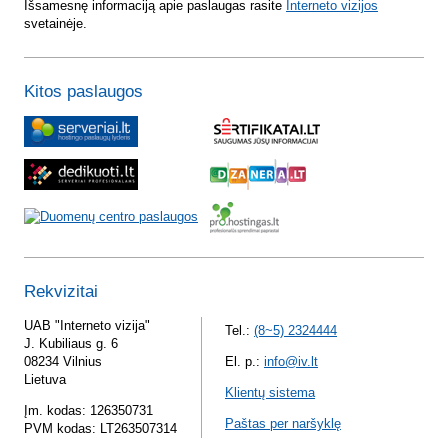
Išsamesnę informaciją apie paslaugas rasite
Interneto vizijos
svetainėje.
Kitos paslaugos
Rekvizitai
UAB "Interneto vizija"
Tel.:
(8~5) 2324444
J. Kubiliaus g. 6
08234 Vilnius
El. p.:
info@iv.lt
Lietuva
Klientų sistema
Įm. kodas: 126350731
Paštas per naršyklę
PVM kodas: LT263507314