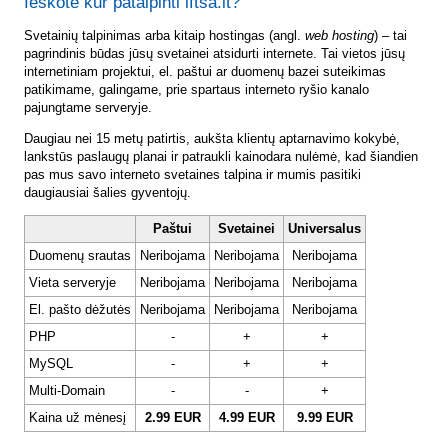
Ieškote kur patalpinti lftsa.lt?
Svetainių talpinimas arba kitaip hostingas (angl.
web hosting
) – tai
pagrindinis būdas jūsų svetainei atsidurti internete. Tai vietos jūsų
internetiniam projektui, el. paštui ar duomenų bazei suteikimas
patikimame, galingame, prie spartaus interneto ryšio kanalo
pajungtame serveryje.
Daugiau nei 15 metų patirtis, aukšta klientų aptarnavimo kokybė,
lankstūs paslaugų planai ir patraukli kainodara nulėmė, kad šiandien
pas mus savo interneto svetaines talpina ir mumis pasitiki
daugiausiai šalies gyventojų.
Paštui
Svetainei
Universalus
Duomenų srautas
Neribojama
Neribojama
Neribojama
Vieta serveryje
Neribojama
Neribojama
Neribojama
El. pašto dėžutės
Neribojama
Neribojama
Neribojama
PHP
-
+
+
MySQL
-
+
+
Multi-Domain
-
-
+
Kaina už mėnesį
2.99 EUR
4.99 EUR
9.99 EUR