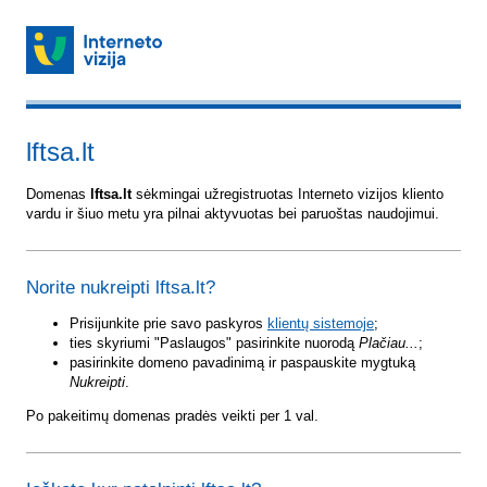
lftsa.lt
Domenas
lftsa.lt
sėkmingai užregistruotas Interneto vizijos kliento
vardu ir šiuo metu yra pilnai aktyvuotas bei paruoštas naudojimui.
Norite nukreipti lftsa.lt?
Prisijunkite prie savo paskyros
klientų sistemoje
;
ties skyriumi "Paslaugos" pasirinkite nuorodą
Plačiau...
;
pasirinkite domeno pavadinimą ir paspauskite mygtuką
Nukreipti
.
Po pakeitimų domenas pradės veikti per 1 val.