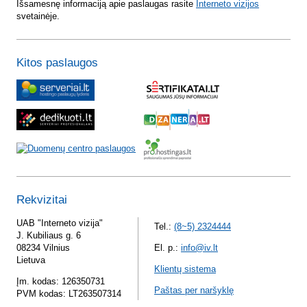
Išsamesnę informaciją apie paslaugas rasite
Interneto vizijos
svetainėje.
Kitos paslaugos
Rekvizitai
UAB "Interneto vizija"
Tel.:
(8~5) 2324444
J. Kubiliaus g. 6
08234 Vilnius
El. p.:
info@iv.lt
Lietuva
Klientų sistema
Įm. kodas: 126350731
Paštas per naršyklę
PVM kodas: LT263507314