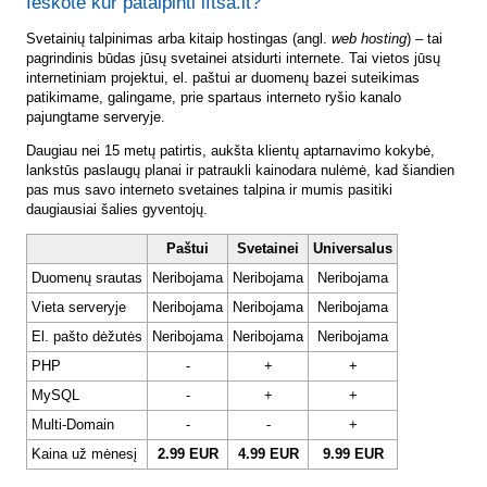
Ieškote kur patalpinti lftsa.lt?
Svetainių talpinimas arba kitaip hostingas (angl.
web hosting
) – tai
pagrindinis būdas jūsų svetainei atsidurti internete. Tai vietos jūsų
internetiniam projektui, el. paštui ar duomenų bazei suteikimas
patikimame, galingame, prie spartaus interneto ryšio kanalo
pajungtame serveryje.
Daugiau nei 15 metų patirtis, aukšta klientų aptarnavimo kokybė,
lankstūs paslaugų planai ir patraukli kainodara nulėmė, kad šiandien
pas mus savo interneto svetaines talpina ir mumis pasitiki
daugiausiai šalies gyventojų.
Paštui
Svetainei
Universalus
Duomenų srautas
Neribojama
Neribojama
Neribojama
Vieta serveryje
Neribojama
Neribojama
Neribojama
El. pašto dėžutės
Neribojama
Neribojama
Neribojama
PHP
-
+
+
MySQL
-
+
+
Multi-Domain
-
-
+
Kaina už mėnesį
2.99 EUR
4.99 EUR
9.99 EUR