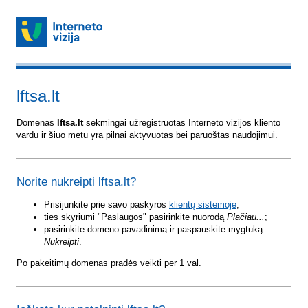
lftsa.lt
Domenas
lftsa.lt
sėkmingai užregistruotas Interneto vizijos kliento
vardu ir šiuo metu yra pilnai aktyvuotas bei paruoštas naudojimui.
Norite nukreipti lftsa.lt?
Prisijunkite prie savo paskyros
klientų sistemoje
;
ties skyriumi "Paslaugos" pasirinkite nuorodą
Plačiau...
;
pasirinkite domeno pavadinimą ir paspauskite mygtuką
Nukreipti
.
Po pakeitimų domenas pradės veikti per 1 val.