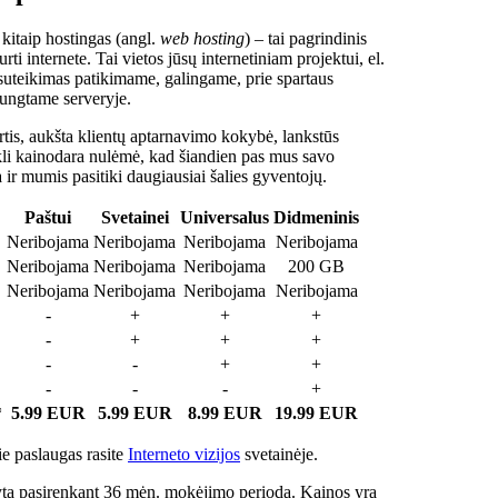
 kitaip hostingas (angl.
web hosting
) – tai pagrindinis
rti internete. Tai vietos jūsų internetiniam projektui, el.
suteikimas patikimame, galingame, prie spartaus
jungtame serveryje.
tis, aukšta klientų aptarnavimo kokybė, lankstūs
ukli kainodara nulėmė, kad šiandien pas mus savo
a ir mumis pasitiki daugiausiai šalies gyventojų.
Paštui
Svetainei
Universalus
Didmeninis
Neribojama
Neribojama
Neribojama
Neribojama
Neribojama
Neribojama
Neribojama
200 GB
Neribojama
Neribojama
Neribojama
Neribojama
-
+
+
+
-
+
+
+
-
-
+
+
-
-
-
+
*
5.99 EUR
5.99 EUR
8.99 EUR
19.99 EUR
e paslaugas rasite
Interneto vizijos
svetainėje.
ta pasirenkant 36 mėn. mokėjimo periodą. Kainos yra