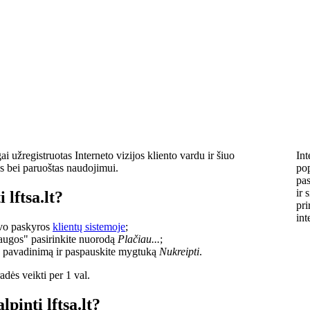
i užregistruotas Interneto vizijos kliento vardu ir šiuo
Int
s bei paruoštas naudojimui.
pop
pas
ir 
 lftsa.lt?
pri
int
savo paskyros
klientų sistemoje
;
laugos" pasirinkite nuorodą
Plačiau...
;
o pavadinimą ir paspauskite mygtuką
Nukreipti
.
dės veikti per 1 val.
lpinti lftsa.lt?