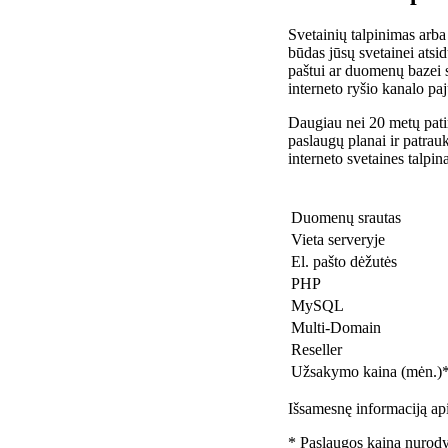
Svetainių talpinimas arba
būdas jūsų svetainei atsidu
paštui ar duomenų bazei 
interneto ryšio kanalo pa
Daugiau nei 20 metų patir
paslaugų planai ir patra
interneto svetaines talpin
Duomenų srautas
Vieta serveryje
El. pašto dėžutės
PHP
MySQL
Multi-Domain
Reseller
Užsakymo kaina (mėn.)
Išsamesnę informaciją api
* Paslaugos kaina nurody