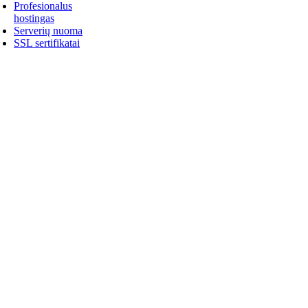
Profesionalus
hostingas
Serverių nuoma
SSL sertifikatai