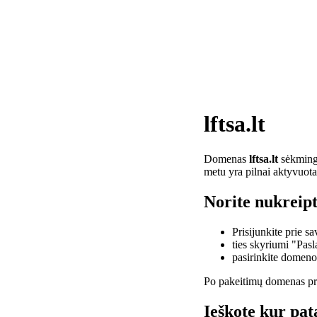
lftsa.lt
Domenas
lftsa.lt
sėkminga
metu yra pilnai aktyvuota
Norite nukreipti
Prisijunkite prie 
ties skyriumi "Pas
pasirinkite domen
Po pakeitimų domenas pra
Ieškote kur pata