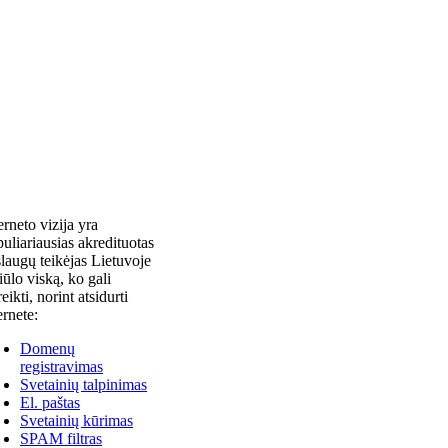
erneto vizija yra
uliariausias akredituotas
laugų teikėjas Lietuvoje
siūlo viską, ko gali
reikti, norint atsidurti
ernete:
Domenų
registravimas
Svetainių talpinimas
El. paštas
Svetainių kūrimas
SPAM filtras