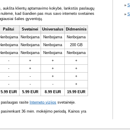
S
s, aukšta klientų aptarnavimo kokybė, lankstūs paslaugų
ra nulėmė, kad šiandien pas mus savo interneto svetaines
S
ugiausiai šalies gyventojų.
Paštui
Svetainei
Universalus
Didmeninis
Neribojama
Neribojama
Neribojama
Neribojama
Neribojama
Neribojama
Neribojama
200 GB
Neribojama
Neribojama
Neribojama
Neribojama
-
+
+
+
-
+
+
+
-
-
+
+
-
-
-
+
5.99 EUR
5.99 EUR
8.99 EUR
19.99 EUR
 paslaugas rasite
Interneto vizijos
svetainėje.
 pasirenkant 36 mėn. mokėjimo periodą. Kainos yra