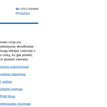
erneto vizija yra
uliariausias akredituotas
laugų teikėjas Lietuvoje ir
lo viską, ko gali prireikti,
int atsidurti internete:
omenų registravimas
vetainių talpinimas
l. paštas
vetainių kūrimas
PAM filtras
rofesionalus hostingas