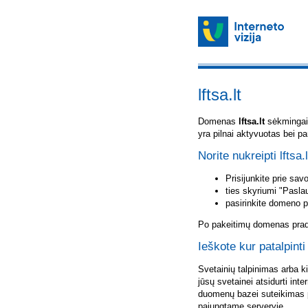
lftsa.lt
Domenas
lftsa.lt
sėkmingai u
yra pilnai aktyvuotas bei p
Norite nukreipti lftsa.
Prisijunkite prie sa
ties skyriumi "Pasla
pasirinkite domeno 
Po pakeitimų domenas pradė
Ieškote kur patalpinti 
Svetainių talpinimas arba k
jūsų svetainei atsidurti inte
duomenų bazei suteikimas p
pajungtame serveryje.