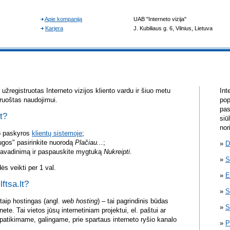
žregistruotas Interneto vizijos kliento vardu ir šiuo metu
Int
aruoštas naudojimui.
pop
pas
lt?
siū
nor
vo paskyros
klientų sistemoje
;
ugos" pasirinkite nuorodą
Plačiau...
;
D
pavadinimą ir paspauskite mygtuką
Nukreipti
.
S
s veikti per 1 val.
E
lftsa.lt?
S
itaip hostingas (angl.
web hosting
) – tai pagrindinis būdas
S
rnete. Tai vietos jūsų internetiniam projektui, el. paštui ar
atikimame, galingame, prie spartaus interneto ryšio kanalo
P