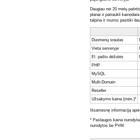
Daugiau nei 20 metų patirti
planai ir patraukli kainoda
talpina ir mumis pasitiki da
Duomenų srautas
Vieta serveryje
El. pašto dėžutės
PHP
MySQL
Multi-Domain
Reseller
Užsakymo kaina (mėn.)*
Išsamesnę informaciją apie
* Paslaugos kaina nurodyta
nurodytos be PVM.