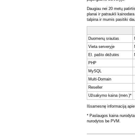
Daugiau nei 20 metų patirti
planai ir patraukli kainoda
talpina ir mumis pasitiki da
Duomenų srautas
Vieta serveryje
El. pašto dėžutės
PHP
MySQL
Multi-Domain
Reseller
Užsakymo kaina (mėn.)*
Išsamesnę informaciją apie
* Paslaugos kaina nurodyta
nurodytos be PVM.