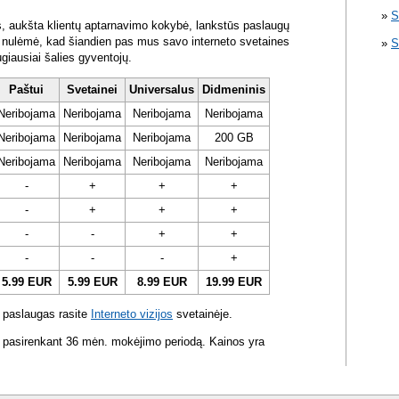
S
s, aukšta klientų aptarnavimo kokybė, lankstūs paslaugų
ra nulėmė, kad šiandien pas mus savo interneto svetaines
S
ugiausiai šalies gyventojų.
Paštui
Svetainei
Universalus
Didmeninis
Neribojama
Neribojama
Neribojama
Neribojama
Neribojama
Neribojama
Neribojama
200 GB
Neribojama
Neribojama
Neribojama
Neribojama
-
+
+
+
-
+
+
+
-
-
+
+
-
-
-
+
5.99 EUR
5.99 EUR
8.99 EUR
19.99 EUR
 paslaugas rasite
Interneto vizijos
svetainėje.
 pasirenkant 36 mėn. mokėjimo periodą. Kainos yra