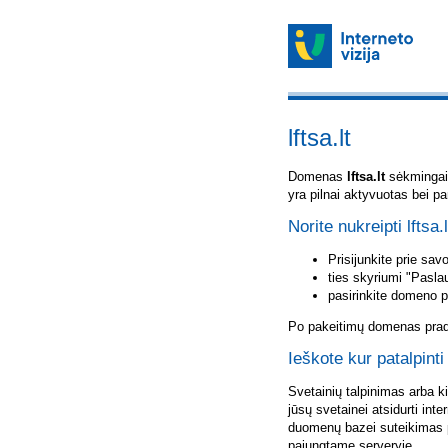
lftsa.lt
Domenas
lftsa.lt
sėkmingai u
yra pilnai aktyvuotas bei p
Norite nukreipti lftsa.
Prisijunkite prie sa
ties skyriumi "Pasla
pasirinkite domeno 
Po pakeitimų domenas pradė
Ieškote kur patalpinti 
Svetainių talpinimas arba k
jūsų svetainei atsidurti inte
duomenų bazei suteikimas p
pajungtame serveryje.