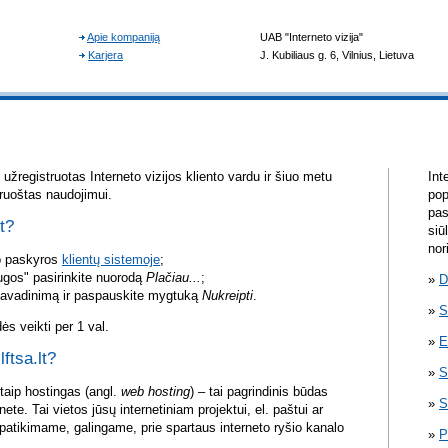
žregistruotas Interneto vizijos kliento vardu ir šiuo metu
Int
aruoštas naudojimui.
pop
pas
lt?
siū
nor
vo paskyros
klientų sistemoje
;
ugos" pasirinkite nuorodą
Plačiau...
;
D
pavadinimą ir paspauskite mygtuką
Nukreipti
.
S
s veikti per 1 val.
E
lftsa.lt?
S
itaip hostingas (angl.
web hosting
) – tai pagrindinis būdas
S
rnete. Tai vietos jūsų internetiniam projektui, el. paštui ar
atikimame, galingame, prie spartaus interneto ryšio kanalo
P