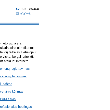
erneto vizija yra
uliariausias akredituotas
laugų teikėjas Lietuvoje ir
lo viską, ko gali prireikti,
int atsidurti internete:
omenų registravimas
vetainių talpinimas
l. paštas
vetainių kūrimas
PAM filtras
rofesionalus hostingas