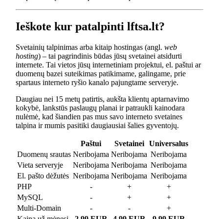
Ieškote kur patalpinti lftsa.lt?
Svetainių talpinimas arba kitaip hostingas (angl.
web
hosting
) – tai pagrindinis būdas jūsų svetainei atsidurti
internete. Tai vietos jūsų internetiniam projektui, el. paštui ar
duomenų bazei suteikimas patikimame, galingame, prie
spartaus interneto ryšio kanalo pajungtame serveryje.
Daugiau nei 15 metų patirtis, aukšta klientų aptarnavimo
kokybė, lankstūs paslaugų planai ir patraukli kainodara
nulėmė, kad šiandien pas mus savo interneto svetaines
talpina ir mumis pasitiki daugiausiai šalies gyventojų.
Paštui
Svetainei
Universalus
Duomenų srautas
Neribojama
Neribojama
Neribojama
Vieta serveryje
Neribojama
Neribojama
Neribojama
El. pašto dėžutės
Neribojama
Neribojama
Neribojama
PHP
-
+
+
MySQL
-
+
+
Multi-Domain
-
-
+
Kaina už mėnesį
2.99 EUR
4.99 EUR
9.99 EUR