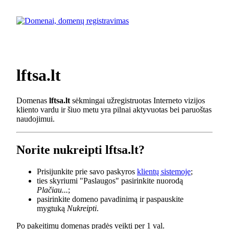
lftsa.lt
Domenas
lftsa.lt
sėkmingai užregistruotas Interneto vizijos
kliento vardu ir šiuo metu yra pilnai aktyvuotas bei paruoštas
naudojimui.
Norite nukreipti lftsa.lt?
Prisijunkite prie savo paskyros
klientų sistemoje
;
ties skyriumi "Paslaugos" pasirinkite nuorodą
Plačiau...
;
pasirinkite domeno pavadinimą ir paspauskite
mygtuką
Nukreipti
.
Po pakeitimų domenas pradės veikti per 1 val.