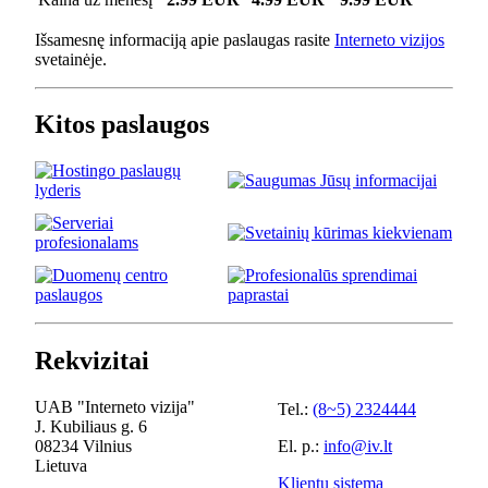
Išsamesnę informaciją apie paslaugas rasite
Interneto vizijos
svetainėje.
Kitos paslaugos
Rekvizitai
UAB "Interneto vizija"
Tel.:
(8~5) 2324444
J. Kubiliaus g. 6
08234 Vilnius
El. p.:
info@iv.lt
Lietuva
Klientų sistema