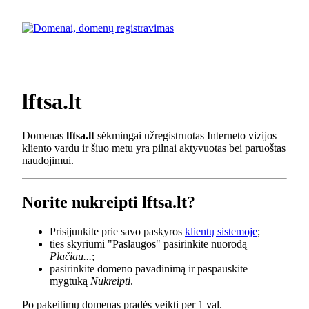
lftsa.lt
Domenas
lftsa.lt
sėkmingai užregistruotas Interneto vizijos
kliento vardu ir šiuo metu yra pilnai aktyvuotas bei paruoštas
naudojimui.
Norite nukreipti lftsa.lt?
Prisijunkite prie savo paskyros
klientų sistemoje
;
ties skyriumi "Paslaugos" pasirinkite nuorodą
Plačiau...
;
pasirinkite domeno pavadinimą ir paspauskite
mygtuką
Nukreipti
.
Po pakeitimų domenas pradės veikti per 1 val.