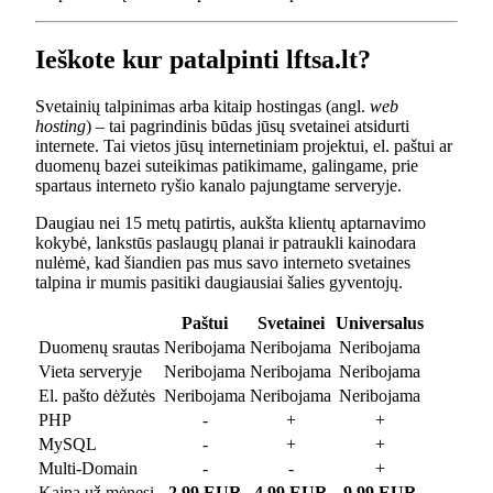
Ieškote kur patalpinti lftsa.lt?
Svetainių talpinimas arba kitaip hostingas (angl.
web
hosting
) – tai pagrindinis būdas jūsų svetainei atsidurti
internete. Tai vietos jūsų internetiniam projektui, el. paštui ar
duomenų bazei suteikimas patikimame, galingame, prie
spartaus interneto ryšio kanalo pajungtame serveryje.
Daugiau nei 15 metų patirtis, aukšta klientų aptarnavimo
kokybė, lankstūs paslaugų planai ir patraukli kainodara
nulėmė, kad šiandien pas mus savo interneto svetaines
talpina ir mumis pasitiki daugiausiai šalies gyventojų.
Paštui
Svetainei
Universalus
Duomenų srautas
Neribojama
Neribojama
Neribojama
Vieta serveryje
Neribojama
Neribojama
Neribojama
El. pašto dėžutės
Neribojama
Neribojama
Neribojama
PHP
-
+
+
MySQL
-
+
+
Multi-Domain
-
-
+
Kaina už mėnesį
2.99 EUR
4.99 EUR
9.99 EUR