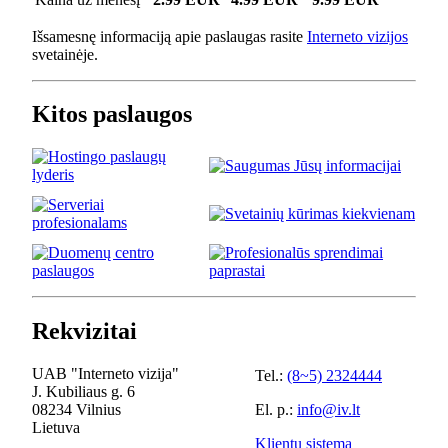
Išsamesnę informaciją apie paslaugas rasite
Interneto vizijos
svetainėje.
Kitos paslaugos
Rekvizitai
UAB "Interneto vizija"
Tel.:
(8~5) 2324444
J. Kubiliaus g. 6
08234 Vilnius
El. p.:
info@iv.lt
Lietuva
Klientų sistema