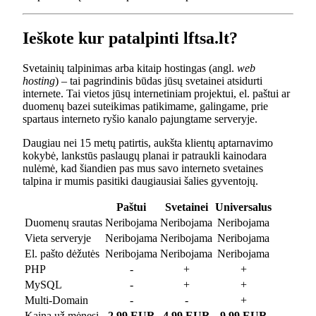
Ieškote kur patalpinti lftsa.lt?
Svetainių talpinimas arba kitaip hostingas (angl.
web
hosting
) – tai pagrindinis būdas jūsų svetainei atsidurti
internete. Tai vietos jūsų internetiniam projektui, el. paštui ar
duomenų bazei suteikimas patikimame, galingame, prie
spartaus interneto ryšio kanalo pajungtame serveryje.
Daugiau nei 15 metų patirtis, aukšta klientų aptarnavimo
kokybė, lankstūs paslaugų planai ir patraukli kainodara
nulėmė, kad šiandien pas mus savo interneto svetaines
talpina ir mumis pasitiki daugiausiai šalies gyventojų.
Paštui
Svetainei
Universalus
Duomenų srautas
Neribojama
Neribojama
Neribojama
Vieta serveryje
Neribojama
Neribojama
Neribojama
El. pašto dėžutės
Neribojama
Neribojama
Neribojama
PHP
-
+
+
MySQL
-
+
+
Multi-Domain
-
-
+
Kaina už mėnesį
2.99 EUR
4.99 EUR
9.99 EUR