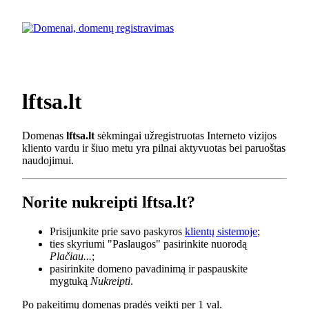
lftsa.lt
Domenas
lftsa.lt
sėkmingai užregistruotas Interneto vizijos
kliento vardu ir šiuo metu yra pilnai aktyvuotas bei paruoštas
naudojimui.
Norite nukreipti lftsa.lt?
Prisijunkite prie savo paskyros
klientų sistemoje
;
ties skyriumi "Paslaugos" pasirinkite nuorodą
Plačiau...
;
pasirinkite domeno pavadinimą ir paspauskite
mygtuką
Nukreipti
.
Po pakeitimų domenas pradės veikti per 1 val.