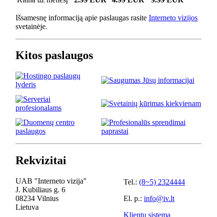
Išsamesnę informaciją apie paslaugas rasite
Interneto vizijos
svetainėje.
Kitos paslaugos
Rekvizitai
UAB "Interneto vizija"
Tel.:
(8~5) 2324444
J. Kubiliaus g. 6
08234 Vilnius
El. p.:
info@iv.lt
Lietuva
Klientų sistema