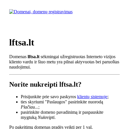
lftsa.lt
Domenas
lftsa.lt
sėkmingai užregistruotas Interneto vizijos
kliento vardu ir šiuo metu yra pilnai aktyvuotas bei paruoštas
naudojimui.
Norite nukreipti lftsa.lt?
Prisijunkite prie savo paskyros
klientų sistemoje
;
ties skyriumi "Paslaugos" pasirinkite nuorodą
Plačiau...
;
pasirinkite domeno pavadinimą ir paspauskite
mygtuką
Nukreipti
.
Po pakeitimų domenas pradės veikti per 1 val.