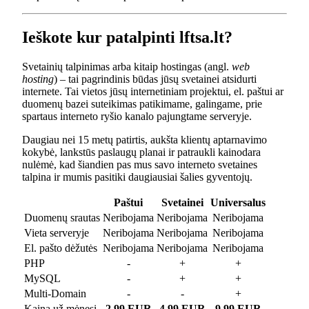
Ieškote kur patalpinti lftsa.lt?
Svetainių talpinimas arba kitaip hostingas (angl.
web
hosting
) – tai pagrindinis būdas jūsų svetainei atsidurti
internete. Tai vietos jūsų internetiniam projektui, el. paštui ar
duomenų bazei suteikimas patikimame, galingame, prie
spartaus interneto ryšio kanalo pajungtame serveryje.
Daugiau nei 15 metų patirtis, aukšta klientų aptarnavimo
kokybė, lankstūs paslaugų planai ir patraukli kainodara
nulėmė, kad šiandien pas mus savo interneto svetaines
talpina ir mumis pasitiki daugiausiai šalies gyventojų.
Paštui
Svetainei
Universalus
Duomenų srautas
Neribojama
Neribojama
Neribojama
Vieta serveryje
Neribojama
Neribojama
Neribojama
El. pašto dėžutės
Neribojama
Neribojama
Neribojama
PHP
-
+
+
MySQL
-
+
+
Multi-Domain
-
-
+
Kaina už mėnesį
2.99 EUR
4.99 EUR
9.99 EUR