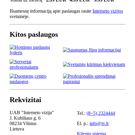
Išsamesnę informaciją apie paslaugas rasite
Interneto vizijos
svetainėje.
Kitos paslaugos
Rekvizitai
UAB "Interneto vizija"
Tel.:
(8~5) 2324444
J. Kubiliaus g. 6
08234 Vilnius
El. p.:
info@iv.lt
Lietuva
Klientų sistema