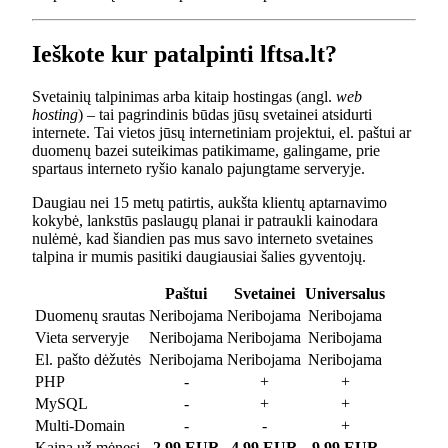
Ieškote kur patalpinti lftsa.lt?
Svetainių talpinimas arba kitaip hostingas (angl.
web
hosting
) – tai pagrindinis būdas jūsų svetainei atsidurti
internete. Tai vietos jūsų internetiniam projektui, el. paštui ar
duomenų bazei suteikimas patikimame, galingame, prie
spartaus interneto ryšio kanalo pajungtame serveryje.
Daugiau nei 15 metų patirtis, aukšta klientų aptarnavimo
kokybė, lankstūs paslaugų planai ir patraukli kainodara
nulėmė, kad šiandien pas mus savo interneto svetaines
talpina ir mumis pasitiki daugiausiai šalies gyventojų.
Paštui
Svetainei
Universalus
Duomenų srautas
Neribojama
Neribojama
Neribojama
Vieta serveryje
Neribojama
Neribojama
Neribojama
El. pašto dėžutės
Neribojama
Neribojama
Neribojama
PHP
-
+
+
MySQL
-
+
+
Multi-Domain
-
-
+
Kaina už mėnesį
2.99 EUR
4.99 EUR
9.99 EUR