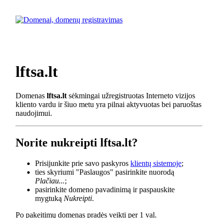
lftsa.lt
Domenas
lftsa.lt
sėkmingai užregistruotas Interneto vizijos
kliento vardu ir šiuo metu yra pilnai aktyvuotas bei paruoštas
naudojimui.
Norite nukreipti lftsa.lt?
Prisijunkite prie savo paskyros
klientų sistemoje
;
ties skyriumi "Paslaugos" pasirinkite nuorodą
Plačiau...
;
pasirinkite domeno pavadinimą ir paspauskite
mygtuką
Nukreipti
.
Po pakeitimų domenas pradės veikti per 1 val.