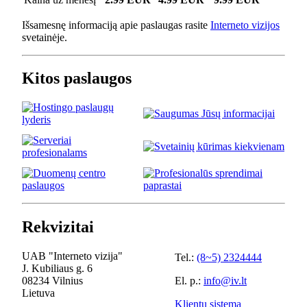
Išsamesnę informaciją apie paslaugas rasite
Interneto vizijos
svetainėje.
Kitos paslaugos
Rekvizitai
UAB "Interneto vizija"
Tel.:
(8~5) 2324444
J. Kubiliaus g. 6
08234 Vilnius
El. p.:
info@iv.lt
Lietuva
Klientų sistema