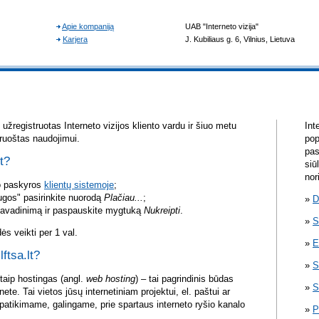
žregistruotas Interneto vizijos kliento vardu ir šiuo metu
Int
aruoštas naudojimui.
pop
pas
lt?
siū
nor
vo paskyros
klientų sistemoje
;
ugos" pasirinkite nuorodą
Plačiau...
;
D
pavadinimą ir paspauskite mygtuką
Nukreipti
.
S
s veikti per 1 val.
E
lftsa.lt?
S
itaip hostingas (angl.
web hosting
) – tai pagrindinis būdas
S
rnete. Tai vietos jūsų internetiniam projektui, el. paštui ar
atikimame, galingame, prie spartaus interneto ryšio kanalo
P