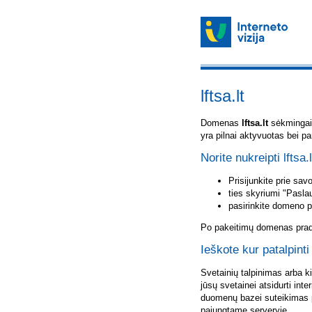
lftsa.lt
Domenas
lftsa.lt
sėkmingai u
yra pilnai aktyvuotas bei p
Norite nukreipti lftsa.
Prisijunkite prie sa
ties skyriumi "Pasla
pasirinkite domeno 
Po pakeitimų domenas pradė
Ieškote kur patalpinti 
Svetainių talpinimas arba k
jūsų svetainei atsidurti inte
duomenų bazei suteikimas p
pajungtame serveryje.