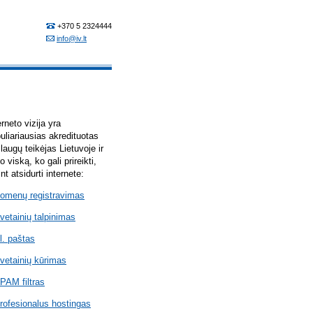
erneto vizija yra
uliariausias akredituotas
laugų teikėjas Lietuvoje ir
lo viską, ko gali prireikti,
int atsidurti internete:
omenų registravimas
vetainių talpinimas
l. paštas
vetainių kūrimas
PAM filtras
rofesionalus hostingas