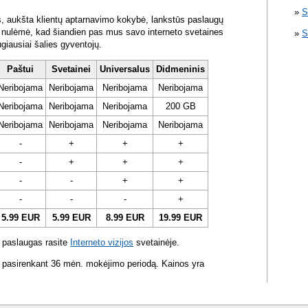
S
s, aukšta klientų aptarnavimo kokybė, lankstūs paslaugų
ra nulėmė, kad šiandien pas mus savo interneto svetaines
S
ugiausiai šalies gyventojų.
Paštui
Svetainei
Universalus
Didmeninis
Neribojama
Neribojama
Neribojama
Neribojama
Neribojama
Neribojama
Neribojama
200 GB
Neribojama
Neribojama
Neribojama
Neribojama
-
+
+
+
-
+
+
+
-
-
+
+
-
-
-
+
5.99 EUR
5.99 EUR
8.99 EUR
19.99 EUR
 paslaugas rasite
Interneto vizijos
svetainėje.
 pasirenkant 36 mėn. mokėjimo periodą. Kainos yra