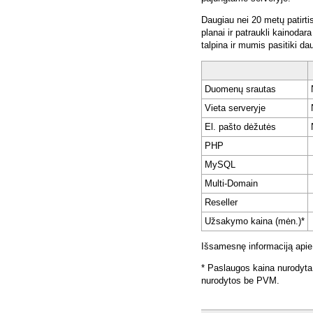
Daugiau nei 20 metų patirti
planai ir patraukli kainoda
talpina ir mumis pasitiki da
Duomenų srautas
Vieta serveryje
El. pašto dėžutės
PHP
MySQL
Multi-Domain
Reseller
Užsakymo kaina (mėn.)*
Išsamesnę informaciją apie
* Paslaugos kaina nurodyta
nurodytos be PVM.