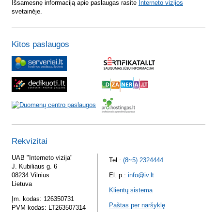
Išsamesnę informaciją apie paslaugas rasite
Interneto vizijos
svetainėje.
Kitos paslaugos
Rekvizitai
UAB "Interneto vizija"
Tel.:
(8~5) 2324444
J. Kubiliaus g. 6
08234 Vilnius
El. p.:
info@iv.lt
Lietuva
Klientų sistema
Įm. kodas: 126350731
Paštas per naršyklę
PVM kodas: LT263507314