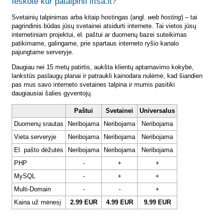
Ieškote kur patalpinti lftsa.lt?
Svetainių talpinimas arba kitaip hostingas (angl.
web hosting
) – tai
pagrindinis būdas jūsų svetainei atsidurti internete. Tai vietos jūsų
internetiniam projektui, el. paštui ar duomenų bazei suteikimas
patikimame, galingame, prie spartaus interneto ryšio kanalo
pajungtame serveryje.
Daugiau nei 15 metų patirtis, aukšta klientų aptarnavimo kokybė,
lankstūs paslaugų planai ir patraukli kainodara nulėmė, kad šiandien
pas mus savo interneto svetaines talpina ir mumis pasitiki
daugiausiai šalies gyventojų.
Paštui
Svetainei
Universalus
Duomenų srautas
Neribojama
Neribojama
Neribojama
Vieta serveryje
Neribojama
Neribojama
Neribojama
El. pašto dėžutės
Neribojama
Neribojama
Neribojama
PHP
-
+
+
MySQL
-
+
+
Multi-Domain
-
-
+
Kaina už mėnesį
2.99 EUR
4.99 EUR
9.99 EUR