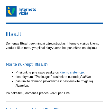
lftsa.lt
Domenas
lftsa.lt
sėkmingai užregistruotas Interneto vizijos kliento
vardu ir šiuo metu yra pilnai aktyvuotas bei paruoštas naudojimui.
Norite nukreipti lftsa.lt?
Prisijunkite prie savo paskyros
klientų sistemoje
;
ties skyriumi "Paslaugos" pasirinkite nuorodą
Plačiau...
;
pasirinkite domeno pavadinimą ir paspauskite mygtuką
Nukreipti
.
Po pakeitimų domenas pradės veikti per 1 val.