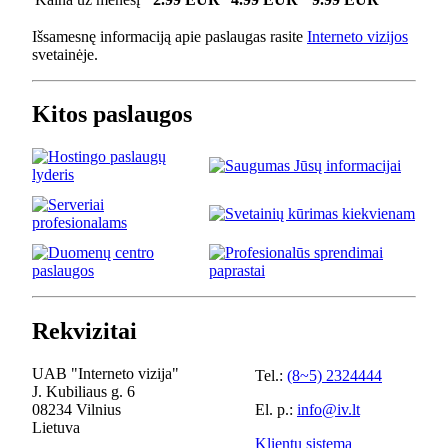
Išsamesnę informaciją apie paslaugas rasite
Interneto vizijos
svetainėje.
Kitos paslaugos
Rekvizitai
UAB "Interneto vizija"
Tel.:
(8~5) 2324444
J. Kubiliaus g. 6
08234 Vilnius
El. p.:
info@iv.lt
Lietuva
Klientų sistema