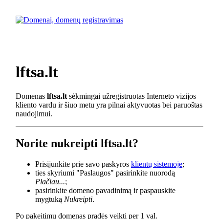
lftsa.lt
Domenas
lftsa.lt
sėkmingai užregistruotas Interneto vizijos
kliento vardu ir šiuo metu yra pilnai aktyvuotas bei paruoštas
naudojimui.
Norite nukreipti lftsa.lt?
Prisijunkite prie savo paskyros
klientų sistemoje
;
ties skyriumi "Paslaugos" pasirinkite nuorodą
Plačiau...
;
pasirinkite domeno pavadinimą ir paspauskite
mygtuką
Nukreipti
.
Po pakeitimų domenas pradės veikti per 1 val.