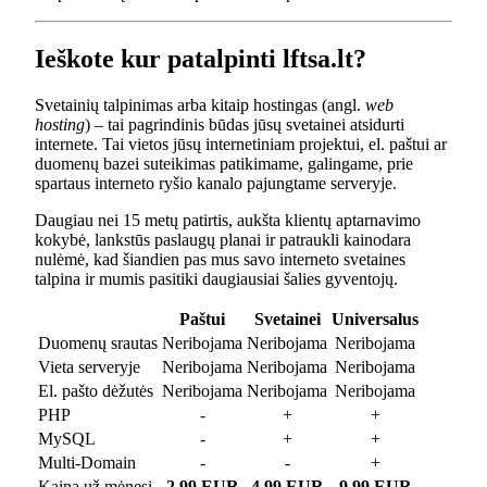
Ieškote kur patalpinti lftsa.lt?
Svetainių talpinimas arba kitaip hostingas (angl.
web
hosting
) – tai pagrindinis būdas jūsų svetainei atsidurti
internete. Tai vietos jūsų internetiniam projektui, el. paštui ar
duomenų bazei suteikimas patikimame, galingame, prie
spartaus interneto ryšio kanalo pajungtame serveryje.
Daugiau nei 15 metų patirtis, aukšta klientų aptarnavimo
kokybė, lankstūs paslaugų planai ir patraukli kainodara
nulėmė, kad šiandien pas mus savo interneto svetaines
talpina ir mumis pasitiki daugiausiai šalies gyventojų.
Paštui
Svetainei
Universalus
Duomenų srautas
Neribojama
Neribojama
Neribojama
Vieta serveryje
Neribojama
Neribojama
Neribojama
El. pašto dėžutės
Neribojama
Neribojama
Neribojama
PHP
-
+
+
MySQL
-
+
+
Multi-Domain
-
-
+
Kaina už mėnesį
2.99 EUR
4.99 EUR
9.99 EUR