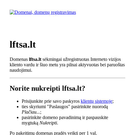
lftsa.lt
Domenas
lftsa.lt
sėkmingai užregistruotas Interneto vizijos
kliento vardu ir šiuo metu yra pilnai aktyvuotas bei paruoštas
naudojimui.
Norite nukreipti lftsa.lt?
Prisijunkite prie savo paskyros
klientų sistemoje
;
ties skyriumi "Paslaugos" pasirinkite nuorodą
Plačiau...
;
pasirinkite domeno pavadinimą ir paspauskite
mygtuką
Nukreipti
.
Po pakeitimų domenas pradės veikti per 1 val.