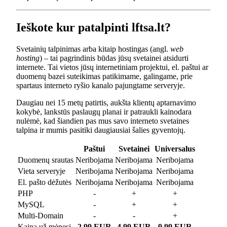
Ieškote kur patalpinti lftsa.lt?
Svetainių talpinimas arba kitaip hostingas (angl.
web
hosting
) – tai pagrindinis būdas jūsų svetainei atsidurti
internete. Tai vietos jūsų internetiniam projektui, el. paštui ar
duomenų bazei suteikimas patikimame, galingame, prie
spartaus interneto ryšio kanalo pajungtame serveryje.
Daugiau nei 15 metų patirtis, aukšta klientų aptarnavimo
kokybė, lankstūs paslaugų planai ir patraukli kainodara
nulėmė, kad šiandien pas mus savo interneto svetaines
talpina ir mumis pasitiki daugiausiai šalies gyventojų.
Paštui
Svetainei
Universalus
Duomenų srautas
Neribojama
Neribojama
Neribojama
Vieta serveryje
Neribojama
Neribojama
Neribojama
El. pašto dėžutės
Neribojama
Neribojama
Neribojama
PHP
-
+
+
MySQL
-
+
+
Multi-Domain
-
-
+
Kaina už mėnesį
2.99 EUR
4.99 EUR
9.99 EUR