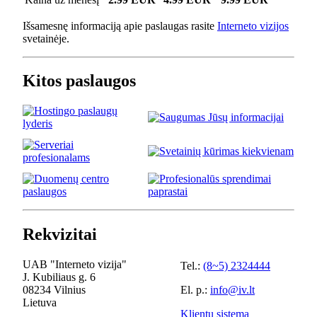
Išsamesnę informaciją apie paslaugas rasite
Interneto vizijos
svetainėje.
Kitos paslaugos
Rekvizitai
UAB "Interneto vizija"
Tel.:
(8~5) 2324444
J. Kubiliaus g. 6
08234 Vilnius
El. p.:
info@iv.lt
Lietuva
Klientų sistema