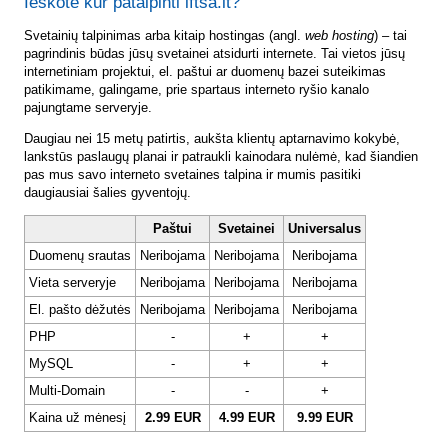
Ieškote kur patalpinti lftsa.lt?
Svetainių talpinimas arba kitaip hostingas (angl.
web hosting
) – tai
pagrindinis būdas jūsų svetainei atsidurti internete. Tai vietos jūsų
internetiniam projektui, el. paštui ar duomenų bazei suteikimas
patikimame, galingame, prie spartaus interneto ryšio kanalo
pajungtame serveryje.
Daugiau nei 15 metų patirtis, aukšta klientų aptarnavimo kokybė,
lankstūs paslaugų planai ir patraukli kainodara nulėmė, kad šiandien
pas mus savo interneto svetaines talpina ir mumis pasitiki
daugiausiai šalies gyventojų.
Paštui
Svetainei
Universalus
Duomenų srautas
Neribojama
Neribojama
Neribojama
Vieta serveryje
Neribojama
Neribojama
Neribojama
El. pašto dėžutės
Neribojama
Neribojama
Neribojama
PHP
-
+
+
MySQL
-
+
+
Multi-Domain
-
-
+
Kaina už mėnesį
2.99 EUR
4.99 EUR
9.99 EUR