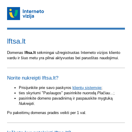
lftsa.lt
Domenas
lftsa.lt
sėkmingai užregistruotas Interneto vizijos kliento
vardu ir šiuo metu yra pilnai aktyvuotas bei paruoštas naudojimui.
Norite nukreipti lftsa.lt?
Prisijunkite prie savo paskyros
klientų sistemoje
;
ties skyriumi "Paslaugos" pasirinkite nuorodą
Plačiau...
;
pasirinkite domeno pavadinimą ir paspauskite mygtuką
Nukreipti
.
Po pakeitimų domenas pradės veikti per 1 val.