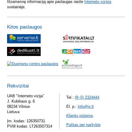
Išsamesnę informaciją apie paslaugas rasite
Interneto vizijos
svetainėje.
Kitos paslaugos
Rekvizitai
UAB "Interneto vizija"
Tel.:
(8~5) 2324444
J. Kubiliaus g. 6
08234 Vilnius
El. p.:
info@iv.lt
Lietuva
Klientų sistema
Įm. kodas: 126350731
Paštas per naršyklę
PVM kodas: LT263507314