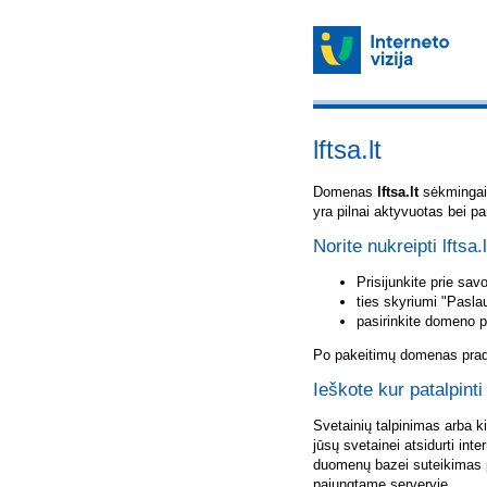
lftsa.lt
Domenas
lftsa.lt
sėkmingai u
yra pilnai aktyvuotas bei p
Norite nukreipti lftsa.
Prisijunkite prie sa
ties skyriumi "Pasla
pasirinkite domeno 
Po pakeitimų domenas pradė
Ieškote kur patalpinti 
Svetainių talpinimas arba k
jūsų svetainei atsidurti inte
duomenų bazei suteikimas p
pajungtame serveryje.