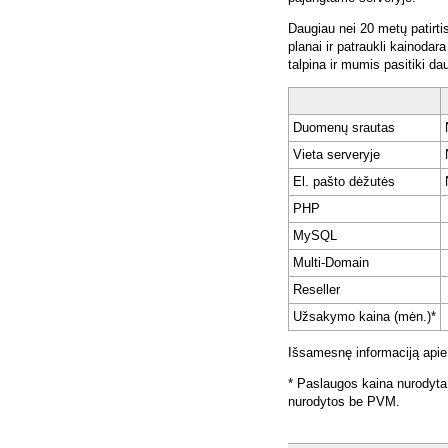
Daugiau nei 20 metų patirti
planai ir patraukli kainoda
talpina ir mumis pasitiki da
Duomenų srautas
Vieta serveryje
El. pašto dėžutės
PHP
MySQL
Multi-Domain
Reseller
Užsakymo kaina (mėn.)*
Išsamesnę informaciją apie
* Paslaugos kaina nurodyta
nurodytos be PVM.