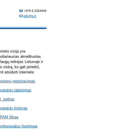
erneto vizija yra
uliariausias akredituotas
laugų teikėjas Lietuvoje ir
lo viską, ko gali prireikti,
int atsidurti internete:
omenų registravimas
vetainių talpinimas
l. paštas
vetainių kūrimas
PAM filtras
rofesionalus hostingas