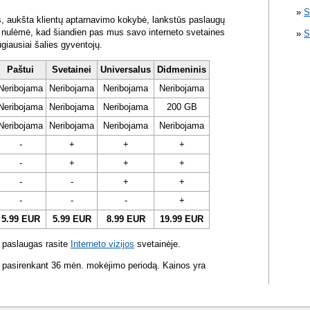
S
s, aukšta klientų aptarnavimo kokybė, lankstūs paslaugų
ra nulėmė, kad šiandien pas mus savo interneto svetaines
S
ugiausiai šalies gyventojų.
Paštui
Svetainei
Universalus
Didmeninis
Neribojama
Neribojama
Neribojama
Neribojama
Neribojama
Neribojama
Neribojama
200 GB
Neribojama
Neribojama
Neribojama
Neribojama
-
+
+
+
-
+
+
+
-
-
+
+
-
-
-
+
5.99 EUR
5.99 EUR
8.99 EUR
19.99 EUR
 paslaugas rasite
Interneto vizijos
svetainėje.
 pasirenkant 36 mėn. mokėjimo periodą. Kainos yra