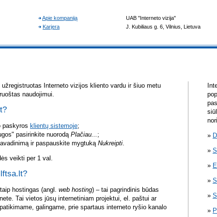
žregistruotas Interneto vizijos kliento vardu ir šiuo metu
Int
aruoštas naudojimui.
pop
pas
lt?
siū
nor
vo paskyros
klientų sistemoje
;
ugos" pasirinkite nuorodą
Plačiau...
;
D
pavadinimą ir paspauskite mygtuką
Nukreipti
.
S
s veikti per 1 val.
E
lftsa.lt?
S
itaip hostingas (angl.
web hosting
) – tai pagrindinis būdas
S
rnete. Tai vietos jūsų internetiniam projektui, el. paštui ar
atikimame, galingame, prie spartaus interneto ryšio kanalo
P