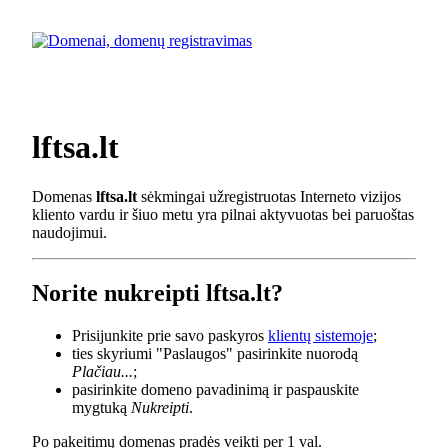
lftsa.lt
Domenas
lftsa.lt
sėkmingai užregistruotas Interneto vizijos
kliento vardu ir šiuo metu yra pilnai aktyvuotas bei paruoštas
naudojimui.
Norite nukreipti lftsa.lt?
Prisijunkite prie savo paskyros
klientų sistemoje
;
ties skyriumi "Paslaugos" pasirinkite nuorodą
Plačiau...
;
pasirinkite domeno pavadinimą ir paspauskite
mygtuką
Nukreipti
.
Po pakeitimų domenas pradės veikti per 1 val.