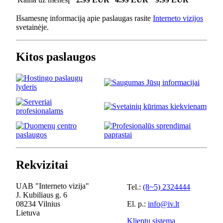
Išsamesnę informaciją apie paslaugas rasite
Interneto vizijos
svetainėje.
Kitos paslaugos
Rekvizitai
UAB "Interneto vizija"
Tel.:
(8~5) 2324444
J. Kubiliaus g. 6
08234 Vilnius
El. p.:
info@iv.lt
Lietuva
Klientų sistema