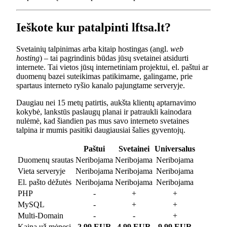
Ieškote kur patalpinti lftsa.lt?
Svetainių talpinimas arba kitaip hostingas (angl.
web
hosting
) – tai pagrindinis būdas jūsų svetainei atsidurti
internete. Tai vietos jūsų internetiniam projektui, el. paštui ar
duomenų bazei suteikimas patikimame, galingame, prie
spartaus interneto ryšio kanalo pajungtame serveryje.
Daugiau nei 15 metų patirtis, aukšta klientų aptarnavimo
kokybė, lankstūs paslaugų planai ir patraukli kainodara
nulėmė, kad šiandien pas mus savo interneto svetaines
talpina ir mumis pasitiki daugiausiai šalies gyventojų.
Paštui
Svetainei
Universalus
Duomenų srautas
Neribojama
Neribojama
Neribojama
Vieta serveryje
Neribojama
Neribojama
Neribojama
El. pašto dėžutės
Neribojama
Neribojama
Neribojama
PHP
-
+
+
MySQL
-
+
+
Multi-Domain
-
-
+
Kaina už mėnesį
2.99 EUR
4.99 EUR
9.99 EUR