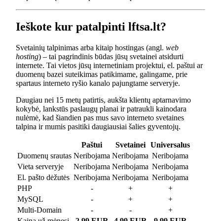
Ieškote kur patalpinti lftsa.lt?
Svetainių talpinimas arba kitaip hostingas (angl.
web
hosting
) – tai pagrindinis būdas jūsų svetainei atsidurti
internete. Tai vietos jūsų internetiniam projektui, el. paštui ar
duomenų bazei suteikimas patikimame, galingame, prie
spartaus interneto ryšio kanalo pajungtame serveryje.
Daugiau nei 15 metų patirtis, aukšta klientų aptarnavimo
kokybė, lankstūs paslaugų planai ir patraukli kainodara
nulėmė, kad šiandien pas mus savo interneto svetaines
talpina ir mumis pasitiki daugiausiai šalies gyventojų.
Paštui
Svetainei
Universalus
Duomenų srautas
Neribojama
Neribojama
Neribojama
Vieta serveryje
Neribojama
Neribojama
Neribojama
El. pašto dėžutės
Neribojama
Neribojama
Neribojama
PHP
-
+
+
MySQL
-
+
+
Multi-Domain
-
-
+
Kaina už mėnesį
2.99 EUR
4.99 EUR
9.99 EUR