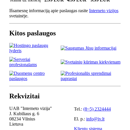
Išsamesnę informaciją apie paslaugas rasite
Interneto vizijos
svetainėje.
Kitos paslaugos
Rekvizitai
UAB "Interneto vizija"
Tel.:
(8~5) 2324444
J. Kubiliaus g. 6
08234 Vilnius
El. p.:
info@iv.lt
Lietuva
Klientų sistema