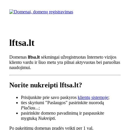
lftsa.lt
Domenas
lftsa.lt
sėkmingai užregistruotas Interneto vizijos
kliento vardu ir šiuo metu yra pilnai aktyvuotas bei paruoštas
naudojimui.
Norite nukreipti lftsa.lt?
Prisijunkite prie savo paskyros
klientų sistemoje
;
ties skyriumi "Paslaugos" pasirinkite nuorodą
Plačiau...
;
pasirinkite domeno pavadinimą ir paspauskite
mygtuką
Nukreipti
.
Po pakeitimų domenas pradės veikti per 1 val.