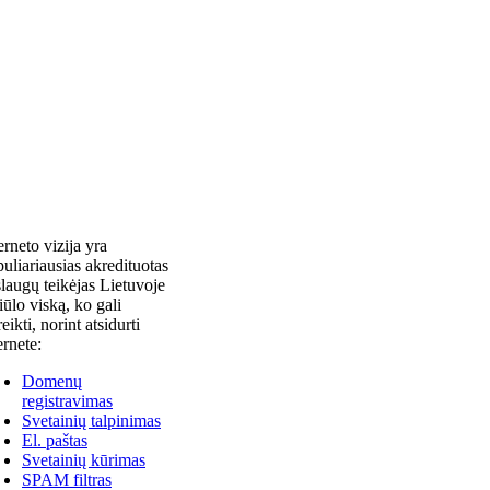
erneto vizija yra
uliariausias akredituotas
laugų teikėjas Lietuvoje
siūlo viską, ko gali
reikti, norint atsidurti
ernete:
Domenų
registravimas
Svetainių talpinimas
El. paštas
Svetainių kūrimas
SPAM filtras