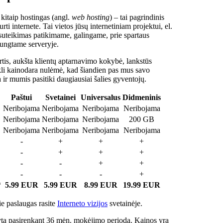
 kitaip hostingas (angl.
web hosting
) – tai pagrindinis
rti internete. Tai vietos jūsų internetiniam projektui, el.
suteikimas patikimame, galingame, prie spartaus
jungtame serveryje.
tis, aukšta klientų aptarnavimo kokybė, lankstūs
ukli kainodara nulėmė, kad šiandien pas mus savo
a ir mumis pasitiki daugiausiai šalies gyventojų.
Paštui
Svetainei
Universalus
Didmeninis
Neribojama
Neribojama
Neribojama
Neribojama
Neribojama
Neribojama
Neribojama
200 GB
Neribojama
Neribojama
Neribojama
Neribojama
-
+
+
+
-
+
+
+
-
-
+
+
-
-
-
+
*
5.99 EUR
5.99 EUR
8.99 EUR
19.99 EUR
e paslaugas rasite
Interneto vizijos
svetainėje.
ta pasirenkant 36 mėn. mokėjimo periodą. Kainos yra