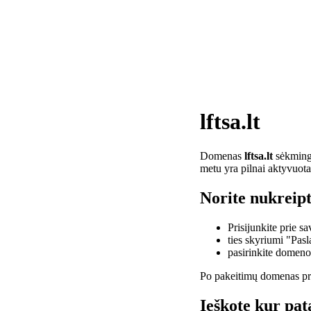
lftsa.lt
Domenas
lftsa.lt
sėkminga
metu yra pilnai aktyvuota
Norite nukreipti
Prisijunkite prie 
ties skyriumi "Pas
pasirinkite domen
Po pakeitimų domenas pra
Ieškote kur pata