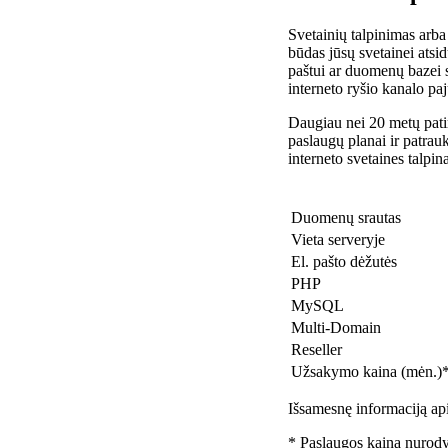
Svetainių talpinimas arba
būdas jūsų svetainei atsidu
paštui ar duomenų bazei 
interneto ryšio kanalo pa
Daugiau nei 20 metų patir
paslaugų planai ir patra
interneto svetaines talpin
Duomenų srautas
Vieta serveryje
El. pašto dėžutės
PHP
MySQL
Multi-Domain
Reseller
Užsakymo kaina (mėn.)
Išsamesnę informaciją api
* Paslaugos kaina nurody