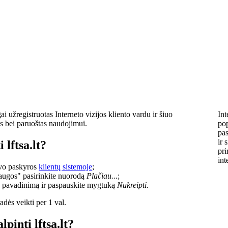
i užregistruotas Interneto vizijos kliento vardu ir šiuo
Int
s bei paruoštas naudojimui.
pop
pas
ir 
 lftsa.lt?
pri
int
savo paskyros
klientų sistemoje
;
laugos" pasirinkite nuorodą
Plačiau...
;
o pavadinimą ir paspauskite mygtuką
Nukreipti
.
dės veikti per 1 val.
lpinti lftsa.lt?