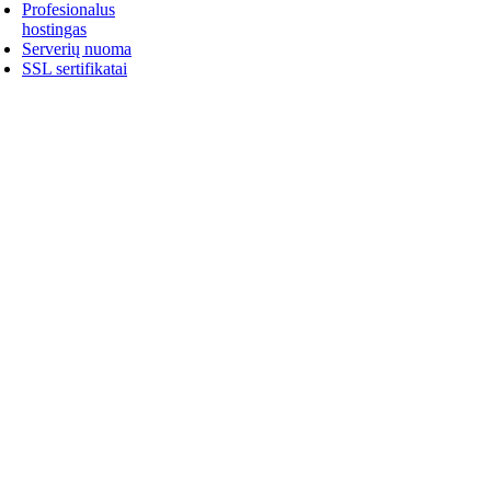
Profesionalus
hostingas
Serverių nuoma
SSL sertifikatai