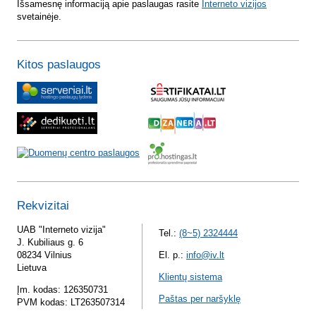
Išsamesnę informaciją apie paslaugas rasite
Interneto vizijos
svetainėje.
Kitos paslaugos
Rekvizitai
UAB "Interneto vizija"
Tel.:
(8~5) 2324444
J. Kubiliaus g. 6
08234 Vilnius
El. p.:
info@iv.lt
Lietuva
Klientų sistema
Įm. kodas: 126350731
Paštas per naršyklę
PVM kodas: LT263507314