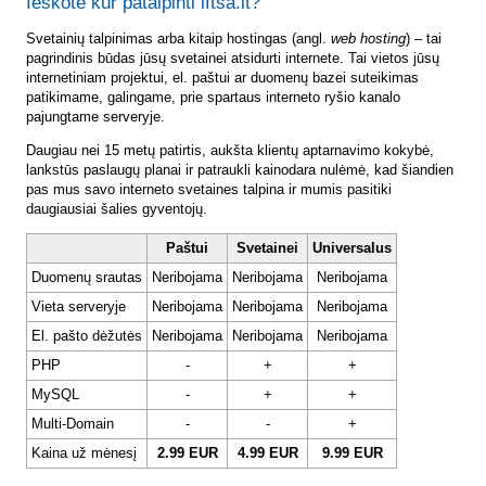
Ieškote kur patalpinti lftsa.lt?
Svetainių talpinimas arba kitaip hostingas (angl.
web hosting
) – tai
pagrindinis būdas jūsų svetainei atsidurti internete. Tai vietos jūsų
internetiniam projektui, el. paštui ar duomenų bazei suteikimas
patikimame, galingame, prie spartaus interneto ryšio kanalo
pajungtame serveryje.
Daugiau nei 15 metų patirtis, aukšta klientų aptarnavimo kokybė,
lankstūs paslaugų planai ir patraukli kainodara nulėmė, kad šiandien
pas mus savo interneto svetaines talpina ir mumis pasitiki
daugiausiai šalies gyventojų.
Paštui
Svetainei
Universalus
Duomenų srautas
Neribojama
Neribojama
Neribojama
Vieta serveryje
Neribojama
Neribojama
Neribojama
El. pašto dėžutės
Neribojama
Neribojama
Neribojama
PHP
-
+
+
MySQL
-
+
+
Multi-Domain
-
-
+
Kaina už mėnesį
2.99 EUR
4.99 EUR
9.99 EUR