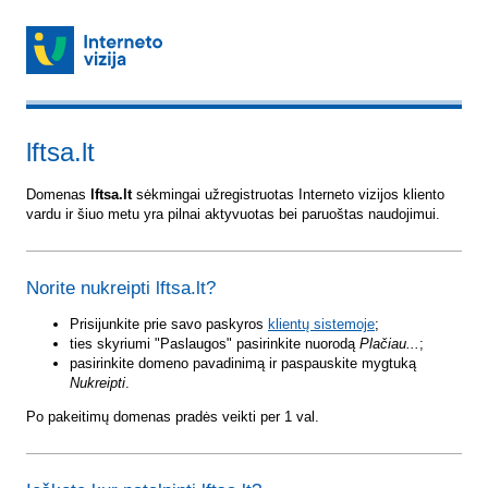
lftsa.lt
Domenas
lftsa.lt
sėkmingai užregistruotas Interneto vizijos kliento
vardu ir šiuo metu yra pilnai aktyvuotas bei paruoštas naudojimui.
Norite nukreipti lftsa.lt?
Prisijunkite prie savo paskyros
klientų sistemoje
;
ties skyriumi "Paslaugos" pasirinkite nuorodą
Plačiau...
;
pasirinkite domeno pavadinimą ir paspauskite mygtuką
Nukreipti
.
Po pakeitimų domenas pradės veikti per 1 val.