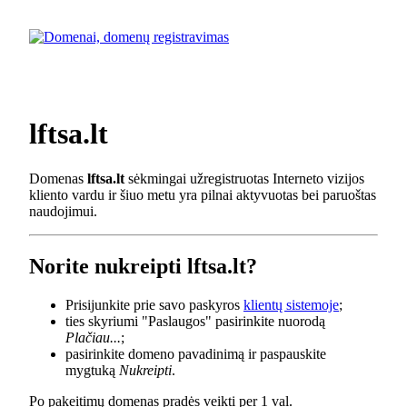
lftsa.lt
Domenas
lftsa.lt
sėkmingai užregistruotas Interneto vizijos
kliento vardu ir šiuo metu yra pilnai aktyvuotas bei paruoštas
naudojimui.
Norite nukreipti lftsa.lt?
Prisijunkite prie savo paskyros
klientų sistemoje
;
ties skyriumi "Paslaugos" pasirinkite nuorodą
Plačiau...
;
pasirinkite domeno pavadinimą ir paspauskite
mygtuką
Nukreipti
.
Po pakeitimų domenas pradės veikti per 1 val.