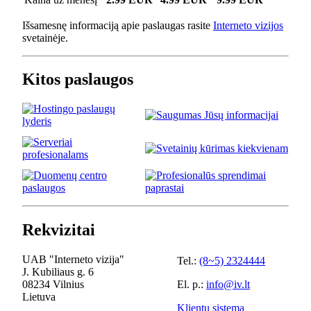
Išsamesnę informaciją apie paslaugas rasite
Interneto vizijos
svetainėje.
Kitos paslaugos
Rekvizitai
UAB "Interneto vizija"
Tel.:
(8~5) 2324444
J. Kubiliaus g. 6
08234 Vilnius
El. p.:
info@iv.lt
Lietuva
Klientų sistema