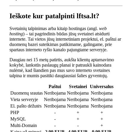
Ieškote kur patalpinti lftsa.lt?
Svetainių talpinimas arba kitaip hostingas (angl.
web
hosting
) – tai pagrindinis būdas jūsų svetainei atsidurti
internete. Tai vietos jūsų internetiniam projektui, el. paštui ar
duomenų bazei suteikimas patikimame, galingame, prie
spartaus interneto ryšio kanalo pajungtame serveryje.
Daugiau nei 15 metų patirtis, aukšta klientų aptarnavimo
kokybė, lankstūs paslaugų planai ir patraukli kainodara
nulėmė, kad šiandien pas mus savo interneto svetaines
talpina ir mumis pasitiki daugiausiai šalies gyventojų.
Paštui
Svetainei
Universalus
Duomenų srautas
Neribojama
Neribojama
Neribojama
Vieta serveryje
Neribojama
Neribojama
Neribojama
El. pašto dėžutės
Neribojama
Neribojama
Neribojama
PHP
-
+
+
MySQL
-
+
+
Multi-Domain
-
-
+
Kaina už mėnesį
2.99 EUR
4.99 EUR
9.99 EUR