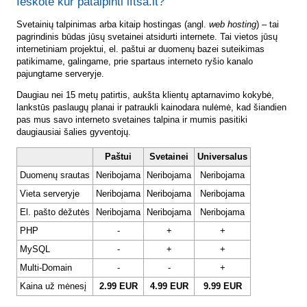
Ieškote kur patalpinti lftsa.lt?
Svetainių talpinimas arba kitaip hostingas (angl.
web hosting
) – tai
pagrindinis būdas jūsų svetainei atsidurti internete. Tai vietos jūsų
internetiniam projektui, el. paštui ar duomenų bazei suteikimas
patikimame, galingame, prie spartaus interneto ryšio kanalo
pajungtame serveryje.
Daugiau nei 15 metų patirtis, aukšta klientų aptarnavimo kokybė,
lankstūs paslaugų planai ir patraukli kainodara nulėmė, kad šiandien
pas mus savo interneto svetaines talpina ir mumis pasitiki
daugiausiai šalies gyventojų.
Paštui
Svetainei
Universalus
Duomenų srautas
Neribojama
Neribojama
Neribojama
Vieta serveryje
Neribojama
Neribojama
Neribojama
El. pašto dėžutės
Neribojama
Neribojama
Neribojama
PHP
-
+
+
MySQL
-
+
+
Multi-Domain
-
-
+
Kaina už mėnesį
2.99 EUR
4.99 EUR
9.99 EUR