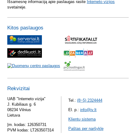
Išsamesnę informaciją apie paslaugas rasite
Interneto vizijos
svetainėje.
Kitos paslaugos
Rekvizitai
UAB "Interneto vizija"
Tel.:
(8~5) 2324444
J. Kubiliaus g. 6
08234 Vilnius
El. p.:
info@iv.lt
Lietuva
Klientų sistema
Įm. kodas: 126350731
Paštas per naršyklę
PVM kodas: LT263507314