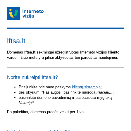
lftsa.lt
Domenas
lftsa.lt
sėkmingai užregistruotas Interneto vizijos kliento
vardu ir šiuo metu yra pilnai aktyvuotas bei paruoštas naudojimui.
Norite nukreipti lftsa.lt?
Prisijunkite prie savo paskyros
klientų sistemoje
;
ties skyriumi "Paslaugos" pasirinkite nuorodą
Plačiau...
;
pasirinkite domeno pavadinimą ir paspauskite mygtuką
Nukreipti
.
Po pakeitimų domenas pradės veikti per 1 val.