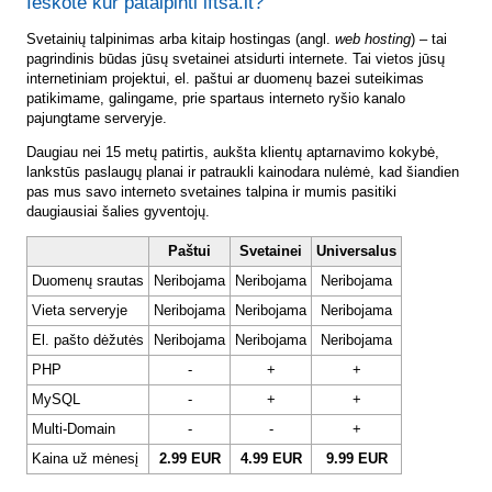
Ieškote kur patalpinti lftsa.lt?
Svetainių talpinimas arba kitaip hostingas (angl.
web hosting
) – tai
pagrindinis būdas jūsų svetainei atsidurti internete. Tai vietos jūsų
internetiniam projektui, el. paštui ar duomenų bazei suteikimas
patikimame, galingame, prie spartaus interneto ryšio kanalo
pajungtame serveryje.
Daugiau nei 15 metų patirtis, aukšta klientų aptarnavimo kokybė,
lankstūs paslaugų planai ir patraukli kainodara nulėmė, kad šiandien
pas mus savo interneto svetaines talpina ir mumis pasitiki
daugiausiai šalies gyventojų.
Paštui
Svetainei
Universalus
Duomenų srautas
Neribojama
Neribojama
Neribojama
Vieta serveryje
Neribojama
Neribojama
Neribojama
El. pašto dėžutės
Neribojama
Neribojama
Neribojama
PHP
-
+
+
MySQL
-
+
+
Multi-Domain
-
-
+
Kaina už mėnesį
2.99 EUR
4.99 EUR
9.99 EUR