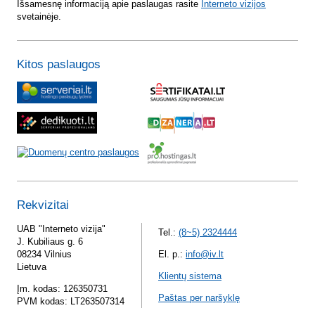
Išsamesnę informaciją apie paslaugas rasite
Interneto vizijos
svetainėje.
Kitos paslaugos
Rekvizitai
UAB "Interneto vizija"
Tel.:
(8~5) 2324444
J. Kubiliaus g. 6
08234 Vilnius
El. p.:
info@iv.lt
Lietuva
Klientų sistema
Įm. kodas: 126350731
Paštas per naršyklę
PVM kodas: LT263507314