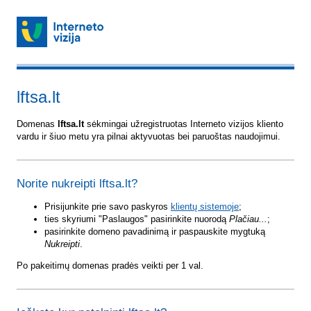
lftsa.lt
Domenas
lftsa.lt
sėkmingai užregistruotas Interneto vizijos kliento
vardu ir šiuo metu yra pilnai aktyvuotas bei paruoštas naudojimui.
Norite nukreipti lftsa.lt?
Prisijunkite prie savo paskyros
klientų sistemoje
;
ties skyriumi "Paslaugos" pasirinkite nuorodą
Plačiau...
;
pasirinkite domeno pavadinimą ir paspauskite mygtuką
Nukreipti
.
Po pakeitimų domenas pradės veikti per 1 val.