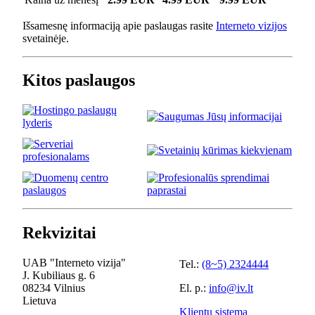
Išsamesnę informaciją apie paslaugas rasite
Interneto vizijos
svetainėje.
Kitos paslaugos
Rekvizitai
UAB "Interneto vizija"
Tel.:
(8~5) 2324444
J. Kubiliaus g. 6
08234 Vilnius
El. p.:
info@iv.lt
Lietuva
Klientų sistema