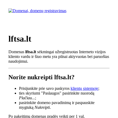
lftsa.lt
Domenas
lftsa.lt
sėkmingai užregistruotas Interneto vizijos
kliento vardu ir šiuo metu yra pilnai aktyvuotas bei paruoštas
naudojimui.
Norite nukreipti lftsa.lt?
Prisijunkite prie savo paskyros
klientų sistemoje
;
ties skyriumi "Paslaugos" pasirinkite nuorodą
Plačiau...
;
pasirinkite domeno pavadinimą ir paspauskite
mygtuką
Nukreipti
.
Po pakeitimų domenas pradės veikti per 1 val.