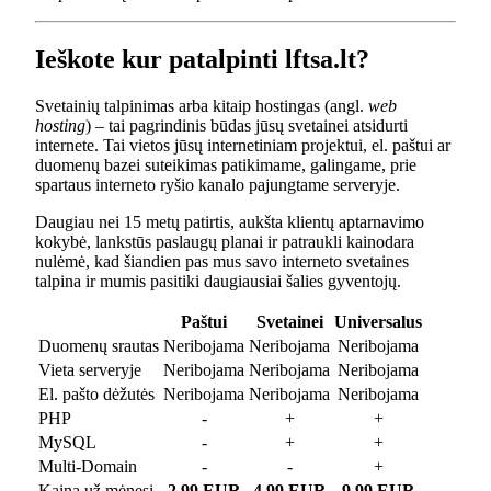
Ieškote kur patalpinti lftsa.lt?
Svetainių talpinimas arba kitaip hostingas (angl.
web
hosting
) – tai pagrindinis būdas jūsų svetainei atsidurti
internete. Tai vietos jūsų internetiniam projektui, el. paštui ar
duomenų bazei suteikimas patikimame, galingame, prie
spartaus interneto ryšio kanalo pajungtame serveryje.
Daugiau nei 15 metų patirtis, aukšta klientų aptarnavimo
kokybė, lankstūs paslaugų planai ir patraukli kainodara
nulėmė, kad šiandien pas mus savo interneto svetaines
talpina ir mumis pasitiki daugiausiai šalies gyventojų.
Paštui
Svetainei
Universalus
Duomenų srautas
Neribojama
Neribojama
Neribojama
Vieta serveryje
Neribojama
Neribojama
Neribojama
El. pašto dėžutės
Neribojama
Neribojama
Neribojama
PHP
-
+
+
MySQL
-
+
+
Multi-Domain
-
-
+
Kaina už mėnesį
2.99 EUR
4.99 EUR
9.99 EUR