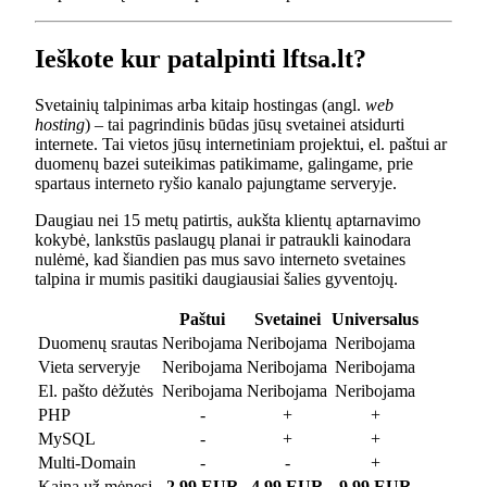
Ieškote kur patalpinti lftsa.lt?
Svetainių talpinimas arba kitaip hostingas (angl.
web
hosting
) – tai pagrindinis būdas jūsų svetainei atsidurti
internete. Tai vietos jūsų internetiniam projektui, el. paštui ar
duomenų bazei suteikimas patikimame, galingame, prie
spartaus interneto ryšio kanalo pajungtame serveryje.
Daugiau nei 15 metų patirtis, aukšta klientų aptarnavimo
kokybė, lankstūs paslaugų planai ir patraukli kainodara
nulėmė, kad šiandien pas mus savo interneto svetaines
talpina ir mumis pasitiki daugiausiai šalies gyventojų.
Paštui
Svetainei
Universalus
Duomenų srautas
Neribojama
Neribojama
Neribojama
Vieta serveryje
Neribojama
Neribojama
Neribojama
El. pašto dėžutės
Neribojama
Neribojama
Neribojama
PHP
-
+
+
MySQL
-
+
+
Multi-Domain
-
-
+
Kaina už mėnesį
2.99 EUR
4.99 EUR
9.99 EUR