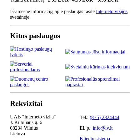
Išsamesnę informaciją apie paslaugas rasite
Interneto vizijos
svetainėje.
Kitos paslaugos
Rekvizitai
UAB "Interneto vizija"
Tel.:
(8~5) 2324444
J. Kubiliaus g. 6
08234 Vilnius
El. p.:
info@iv.lt
Lietuva
Klientų sistema