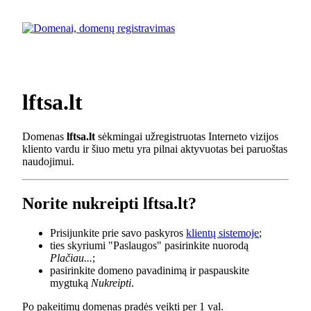
lftsa.lt
Domenas
lftsa.lt
sėkmingai užregistruotas Interneto vizijos
kliento vardu ir šiuo metu yra pilnai aktyvuotas bei paruoštas
naudojimui.
Norite nukreipti lftsa.lt?
Prisijunkite prie savo paskyros
klientų sistemoje
;
ties skyriumi "Paslaugos" pasirinkite nuorodą
Plačiau...
;
pasirinkite domeno pavadinimą ir paspauskite
mygtuką
Nukreipti
.
Po pakeitimų domenas pradės veikti per 1 val.