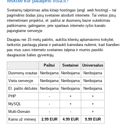
Ieškote kur patalpinti lftsa.lt?
Svetainių talpinimas arba kitaip hostingas (angl.
web hosting
) – tai
pagrindinis būdas jūsų svetainei atsidurti internete. Tai vietos jūsų
internetiniam projektui, el. paštui ar duomenų bazei suteikimas
patikimame, galingame, prie spartaus interneto ryšio kanalo
pajungtame serveryje.
Daugiau nei 15 metų patirtis, aukšta klientų aptarnavimo kokybė,
lankstūs paslaugų planai ir patraukli kainodara nulėmė, kad šiandien
pas mus savo interneto svetaines talpina ir mumis pasitiki
daugiausiai šalies gyventojų.
Paštui
Svetainei
Universalus
Duomenų srautas
Neribojama
Neribojama
Neribojama
Vieta serveryje
Neribojama
Neribojama
Neribojama
El. pašto dėžutės
Neribojama
Neribojama
Neribojama
PHP
-
+
+
MySQL
-
+
+
Multi-Domain
-
-
+
Kaina už mėnesį
2.99 EUR
4.99 EUR
9.99 EUR