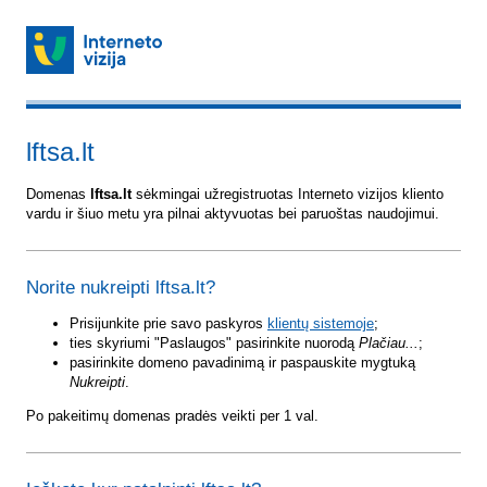
lftsa.lt
Domenas
lftsa.lt
sėkmingai užregistruotas Interneto vizijos kliento
vardu ir šiuo metu yra pilnai aktyvuotas bei paruoštas naudojimui.
Norite nukreipti lftsa.lt?
Prisijunkite prie savo paskyros
klientų sistemoje
;
ties skyriumi "Paslaugos" pasirinkite nuorodą
Plačiau...
;
pasirinkite domeno pavadinimą ir paspauskite mygtuką
Nukreipti
.
Po pakeitimų domenas pradės veikti per 1 val.