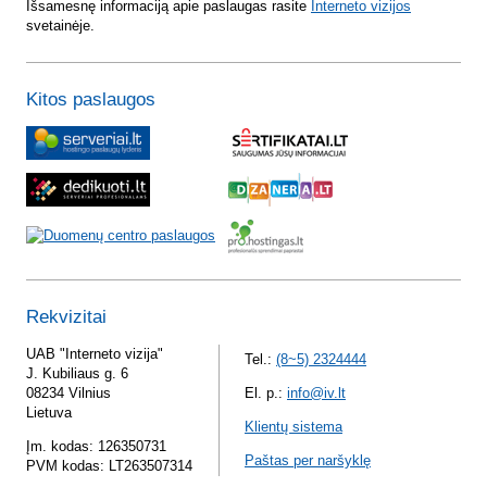
Išsamesnę informaciją apie paslaugas rasite
Interneto vizijos
svetainėje.
Kitos paslaugos
Rekvizitai
UAB "Interneto vizija"
Tel.:
(8~5) 2324444
J. Kubiliaus g. 6
08234 Vilnius
El. p.:
info@iv.lt
Lietuva
Klientų sistema
Įm. kodas: 126350731
Paštas per naršyklę
PVM kodas: LT263507314