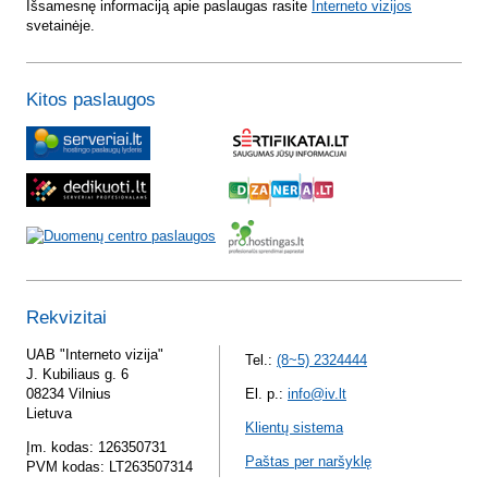
Išsamesnę informaciją apie paslaugas rasite
Interneto vizijos
svetainėje.
Kitos paslaugos
Rekvizitai
UAB "Interneto vizija"
Tel.:
(8~5) 2324444
J. Kubiliaus g. 6
08234 Vilnius
El. p.:
info@iv.lt
Lietuva
Klientų sistema
Įm. kodas: 126350731
Paštas per naršyklę
PVM kodas: LT263507314