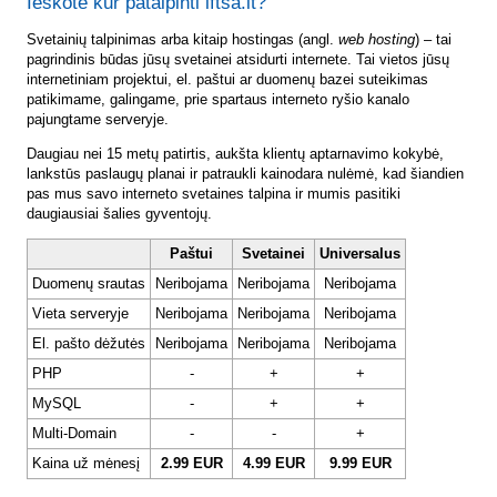
Ieškote kur patalpinti lftsa.lt?
Svetainių talpinimas arba kitaip hostingas (angl.
web hosting
) – tai
pagrindinis būdas jūsų svetainei atsidurti internete. Tai vietos jūsų
internetiniam projektui, el. paštui ar duomenų bazei suteikimas
patikimame, galingame, prie spartaus interneto ryšio kanalo
pajungtame serveryje.
Daugiau nei 15 metų patirtis, aukšta klientų aptarnavimo kokybė,
lankstūs paslaugų planai ir patraukli kainodara nulėmė, kad šiandien
pas mus savo interneto svetaines talpina ir mumis pasitiki
daugiausiai šalies gyventojų.
Paštui
Svetainei
Universalus
Duomenų srautas
Neribojama
Neribojama
Neribojama
Vieta serveryje
Neribojama
Neribojama
Neribojama
El. pašto dėžutės
Neribojama
Neribojama
Neribojama
PHP
-
+
+
MySQL
-
+
+
Multi-Domain
-
-
+
Kaina už mėnesį
2.99 EUR
4.99 EUR
9.99 EUR