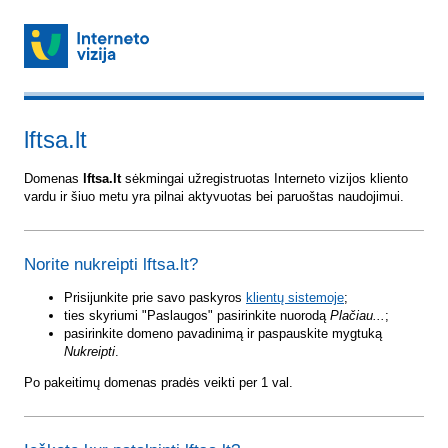
lftsa.lt
Domenas
lftsa.lt
sėkmingai užregistruotas Interneto vizijos kliento
vardu ir šiuo metu yra pilnai aktyvuotas bei paruoštas naudojimui.
Norite nukreipti lftsa.lt?
Prisijunkite prie savo paskyros
klientų sistemoje
;
ties skyriumi "Paslaugos" pasirinkite nuorodą
Plačiau...
;
pasirinkite domeno pavadinimą ir paspauskite mygtuką
Nukreipti
.
Po pakeitimų domenas pradės veikti per 1 val.