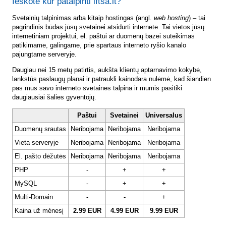
Ieškote kur patalpinti lftsa.lt?
Svetainių talpinimas arba kitaip hostingas (angl.
web hosting
) – tai
pagrindinis būdas jūsų svetainei atsidurti internete. Tai vietos jūsų
internetiniam projektui, el. paštui ar duomenų bazei suteikimas
patikimame, galingame, prie spartaus interneto ryšio kanalo
pajungtame serveryje.
Daugiau nei 15 metų patirtis, aukšta klientų aptarnavimo kokybė,
lankstūs paslaugų planai ir patraukli kainodara nulėmė, kad šiandien
pas mus savo interneto svetaines talpina ir mumis pasitiki
daugiausiai šalies gyventojų.
Paštui
Svetainei
Universalus
Duomenų srautas
Neribojama
Neribojama
Neribojama
Vieta serveryje
Neribojama
Neribojama
Neribojama
El. pašto dėžutės
Neribojama
Neribojama
Neribojama
PHP
-
+
+
MySQL
-
+
+
Multi-Domain
-
-
+
Kaina už mėnesį
2.99 EUR
4.99 EUR
9.99 EUR