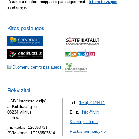
Išsamesnę informaciją apie paslaugas rasite
Interneto vizijos
svetainėje.
Kitos paslaugos
Rekvizitai
UAB "Interneto vizija"
Tel.:
(8~5) 2324444
J. Kubiliaus g. 6
08234 Vilnius
El. p.:
info@iv.lt
Lietuva
Klientų sistema
Įm. kodas: 126350731
Paštas per naršyklę
PVM kodas: LT263507314