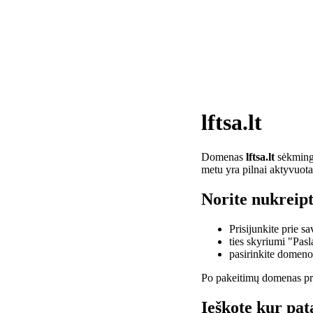
lftsa.lt
Domenas
lftsa.lt
sėkminga
metu yra pilnai aktyvuota
Norite nukreipti
Prisijunkite prie 
ties skyriumi "Pas
pasirinkite domen
Po pakeitimų domenas pra
Ieškote kur pata