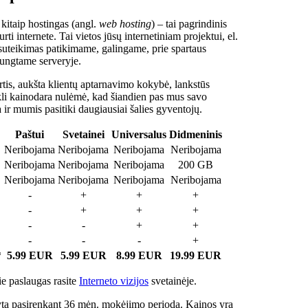
 kitaip hostingas (angl.
web hosting
) – tai pagrindinis
rti internete. Tai vietos jūsų internetiniam projektui, el.
suteikimas patikimame, galingame, prie spartaus
jungtame serveryje.
tis, aukšta klientų aptarnavimo kokybė, lankstūs
ukli kainodara nulėmė, kad šiandien pas mus savo
a ir mumis pasitiki daugiausiai šalies gyventojų.
Paštui
Svetainei
Universalus
Didmeninis
Neribojama
Neribojama
Neribojama
Neribojama
Neribojama
Neribojama
Neribojama
200 GB
Neribojama
Neribojama
Neribojama
Neribojama
-
+
+
+
-
+
+
+
-
-
+
+
-
-
-
+
*
5.99 EUR
5.99 EUR
8.99 EUR
19.99 EUR
e paslaugas rasite
Interneto vizijos
svetainėje.
ta pasirenkant 36 mėn. mokėjimo periodą. Kainos yra