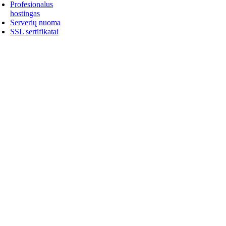
Profesionalus
hostingas
Serverių nuoma
SSL sertifikatai