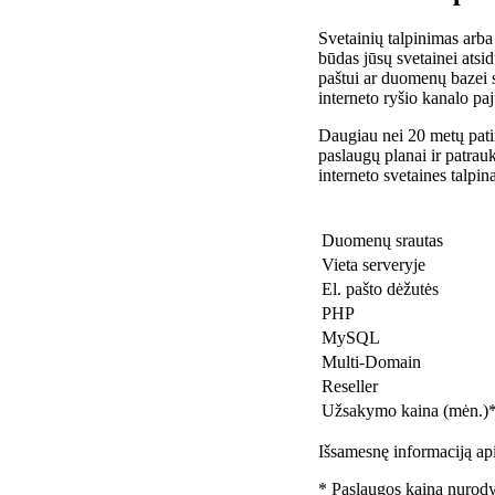
Svetainių talpinimas arba
būdas jūsų svetainei atsidu
paštui ar duomenų bazei 
interneto ryšio kanalo pa
Daugiau nei 20 metų patir
paslaugų planai ir patra
interneto svetaines talpin
Duomenų srautas
Vieta serveryje
El. pašto dėžutės
PHP
MySQL
Multi-Domain
Reseller
Užsakymo kaina (mėn.)
Išsamesnę informaciją api
* Paslaugos kaina nurody