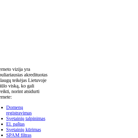
erneto vizija yra
uliariausias akredituotas
laugų teikėjas Lietuvoje
siūlo viską, ko gali
reikti, norint atsidurti
ernete:
Domenų
registravimas
Svetainių talpinimas
El. paštas
Svetainių kūrimas
SPAM filtras