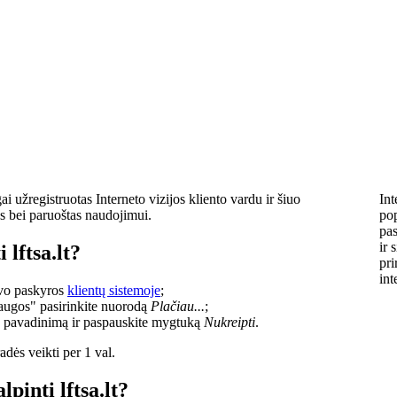
i užregistruotas Interneto vizijos kliento vardu ir šiuo
Int
s bei paruoštas naudojimui.
pop
pas
ir 
 lftsa.lt?
pri
int
savo paskyros
klientų sistemoje
;
laugos" pasirinkite nuorodą
Plačiau...
;
o pavadinimą ir paspauskite mygtuką
Nukreipti
.
dės veikti per 1 val.
lpinti lftsa.lt?