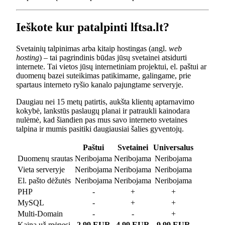
Ieškote kur patalpinti lftsa.lt?
Svetainių talpinimas arba kitaip hostingas (angl.
web
hosting
) – tai pagrindinis būdas jūsų svetainei atsidurti
internete. Tai vietos jūsų internetiniam projektui, el. paštui ar
duomenų bazei suteikimas patikimame, galingame, prie
spartaus interneto ryšio kanalo pajungtame serveryje.
Daugiau nei 15 metų patirtis, aukšta klientų aptarnavimo
kokybė, lankstūs paslaugų planai ir patraukli kainodara
nulėmė, kad šiandien pas mus savo interneto svetaines
talpina ir mumis pasitiki daugiausiai šalies gyventojų.
Paštui
Svetainei
Universalus
Duomenų srautas
Neribojama
Neribojama
Neribojama
Vieta serveryje
Neribojama
Neribojama
Neribojama
El. pašto dėžutės
Neribojama
Neribojama
Neribojama
PHP
-
+
+
MySQL
-
+
+
Multi-Domain
-
-
+
Kaina už mėnesį
2.99 EUR
4.99 EUR
9.99 EUR