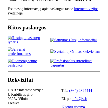
Išsamesnę informaciją apie paslaugas rasite
Interneto vizijos
svetainėje.
Kitos paslaugos
Rekvizitai
UAB "Interneto vizija"
Tel.:
(8~5) 2324444
J. Kubiliaus g. 6
08234 Vilnius
El. p.:
info@iv.lt
Lietuva
Klientų sistema