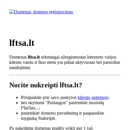
lftsa.lt
Domenas
lftsa.lt
sėkmingai užregistruotas Interneto vizijos
kliento vardu ir šiuo metu yra pilnai aktyvuotas bei paruoštas
naudojimui.
Norite nukreipti lftsa.lt?
Prisijunkite prie savo paskyros
klientų sistemoje
;
ties skyriumi "Paslaugos" pasirinkite nuorodą
Plačiau...
;
pasirinkite domeno pavadinimą ir paspauskite
mygtuką
Nukreipti
.
Po pakeitimų domenas pradės veikti per 1 val.