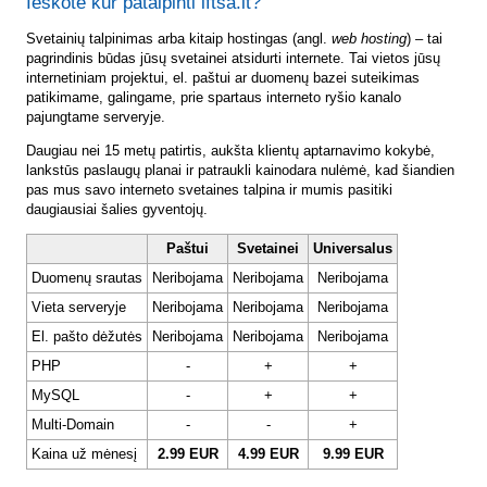
Ieškote kur patalpinti lftsa.lt?
Svetainių talpinimas arba kitaip hostingas (angl.
web hosting
) – tai
pagrindinis būdas jūsų svetainei atsidurti internete. Tai vietos jūsų
internetiniam projektui, el. paštui ar duomenų bazei suteikimas
patikimame, galingame, prie spartaus interneto ryšio kanalo
pajungtame serveryje.
Daugiau nei 15 metų patirtis, aukšta klientų aptarnavimo kokybė,
lankstūs paslaugų planai ir patraukli kainodara nulėmė, kad šiandien
pas mus savo interneto svetaines talpina ir mumis pasitiki
daugiausiai šalies gyventojų.
Paštui
Svetainei
Universalus
Duomenų srautas
Neribojama
Neribojama
Neribojama
Vieta serveryje
Neribojama
Neribojama
Neribojama
El. pašto dėžutės
Neribojama
Neribojama
Neribojama
PHP
-
+
+
MySQL
-
+
+
Multi-Domain
-
-
+
Kaina už mėnesį
2.99 EUR
4.99 EUR
9.99 EUR