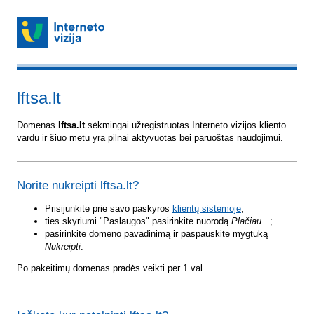
lftsa.lt
Domenas
lftsa.lt
sėkmingai užregistruotas Interneto vizijos kliento
vardu ir šiuo metu yra pilnai aktyvuotas bei paruoštas naudojimui.
Norite nukreipti lftsa.lt?
Prisijunkite prie savo paskyros
klientų sistemoje
;
ties skyriumi "Paslaugos" pasirinkite nuorodą
Plačiau...
;
pasirinkite domeno pavadinimą ir paspauskite mygtuką
Nukreipti
.
Po pakeitimų domenas pradės veikti per 1 val.