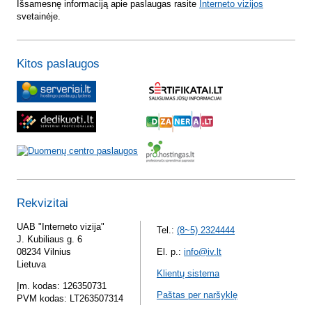
Išsamesnę informaciją apie paslaugas rasite
Interneto vizijos
svetainėje.
Kitos paslaugos
Rekvizitai
UAB "Interneto vizija"
Tel.:
(8~5) 2324444
J. Kubiliaus g. 6
08234 Vilnius
El. p.:
info@iv.lt
Lietuva
Klientų sistema
Įm. kodas: 126350731
Paštas per naršyklę
PVM kodas: LT263507314