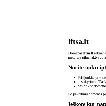
lftsa.lt
Domenas
lftsa.lt
sėkminga
metu yra pilnai aktyvuota
Norite nukreipti
Prisijunkite prie 
ties skyriumi "Pas
pasirinkite domen
Po pakeitimų domenas pra
Ieškote kur pata