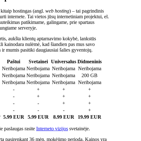
 kitaip hostingas (angl.
web hosting
) – tai pagrindinis
rti internete. Tai vietos jūsų internetiniam projektui, el.
suteikimas patikimame, galingame, prie spartaus
jungtame serveryje.
tis, aukšta klientų aptarnavimo kokybė, lankstūs
ukli kainodara nulėmė, kad šiandien pas mus savo
a ir mumis pasitiki daugiausiai šalies gyventojų.
Paštui
Svetainei
Universalus
Didmeninis
Neribojama
Neribojama
Neribojama
Neribojama
Neribojama
Neribojama
Neribojama
200 GB
Neribojama
Neribojama
Neribojama
Neribojama
-
+
+
+
-
+
+
+
-
-
+
+
-
-
-
+
*
5.99 EUR
5.99 EUR
8.99 EUR
19.99 EUR
e paslaugas rasite
Interneto vizijos
svetainėje.
ta pasirenkant 36 mėn. mokėjimo periodą. Kainos yra