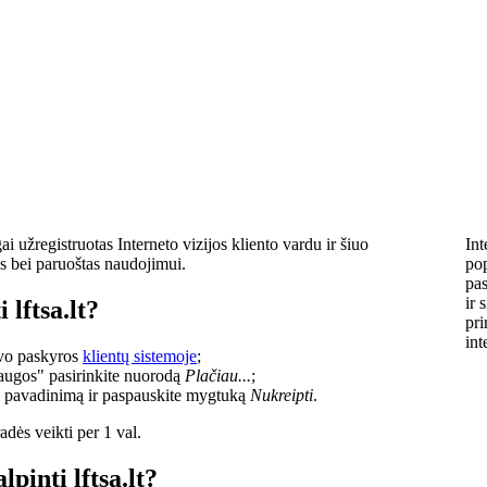
i užregistruotas Interneto vizijos kliento vardu ir šiuo
Int
s bei paruoštas naudojimui.
pop
pas
ir 
 lftsa.lt?
pri
int
savo paskyros
klientų sistemoje
;
laugos" pasirinkite nuorodą
Plačiau...
;
o pavadinimą ir paspauskite mygtuką
Nukreipti
.
dės veikti per 1 val.
lpinti lftsa.lt?