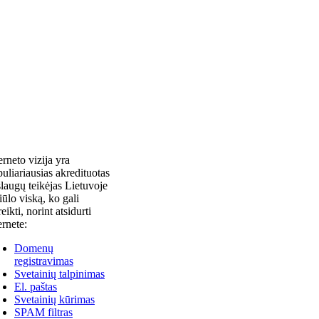
erneto vizija yra
uliariausias akredituotas
laugų teikėjas Lietuvoje
siūlo viską, ko gali
reikti, norint atsidurti
ernete:
Domenų
registravimas
Svetainių talpinimas
El. paštas
Svetainių kūrimas
SPAM filtras