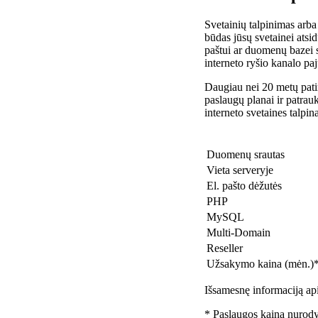
Svetainių talpinimas arba
būdas jūsų svetainei atsidu
paštui ar duomenų bazei 
interneto ryšio kanalo pa
Daugiau nei 20 metų patir
paslaugų planai ir patra
interneto svetaines talpin
Duomenų srautas
Vieta serveryje
El. pašto dėžutės
PHP
MySQL
Multi-Domain
Reseller
Užsakymo kaina (mėn.)
Išsamesnę informaciją api
* Paslaugos kaina nurody