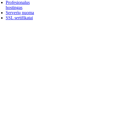
Profesionalus
hostingas
Serverių nuoma
SSL sertifikatai