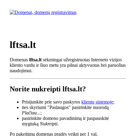
lftsa.lt
Domenas
lftsa.lt
sėkmingai užregistruotas Interneto vizijos
kliento vardu ir šiuo metu yra pilnai aktyvuotas bei paruoštas
naudojimui.
Norite nukreipti lftsa.lt?
Prisijunkite prie savo paskyros
klientų sistemoje
;
ties skyriumi "Paslaugos" pasirinkite nuorodą
Plačiau...
;
pasirinkite domeno pavadinimą ir paspauskite
mygtuką
Nukreipti
.
Po pakeitimų domenas pradės veikti per 1 val.