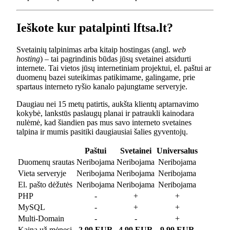
Ieškote kur patalpinti lftsa.lt?
Svetainių talpinimas arba kitaip hostingas (angl.
web
hosting
) – tai pagrindinis būdas jūsų svetainei atsidurti
internete. Tai vietos jūsų internetiniam projektui, el. paštui ar
duomenų bazei suteikimas patikimame, galingame, prie
spartaus interneto ryšio kanalo pajungtame serveryje.
Daugiau nei 15 metų patirtis, aukšta klientų aptarnavimo
kokybė, lankstūs paslaugų planai ir patraukli kainodara
nulėmė, kad šiandien pas mus savo interneto svetaines
talpina ir mumis pasitiki daugiausiai šalies gyventojų.
Paštui
Svetainei
Universalus
Duomenų srautas
Neribojama
Neribojama
Neribojama
Vieta serveryje
Neribojama
Neribojama
Neribojama
El. pašto dėžutės
Neribojama
Neribojama
Neribojama
PHP
-
+
+
MySQL
-
+
+
Multi-Domain
-
-
+
Kaina už mėnesį
2.99 EUR
4.99 EUR
9.99 EUR