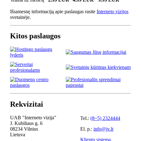
Išsamesnę informaciją apie paslaugas rasite
Interneto vizijos
svetainėje.
Kitos paslaugos
Rekvizitai
UAB "Interneto vizija"
Tel.:
(8~5) 2324444
J. Kubiliaus g. 6
08234 Vilnius
El. p.:
info@iv.lt
Lietuva
Klientų sistema