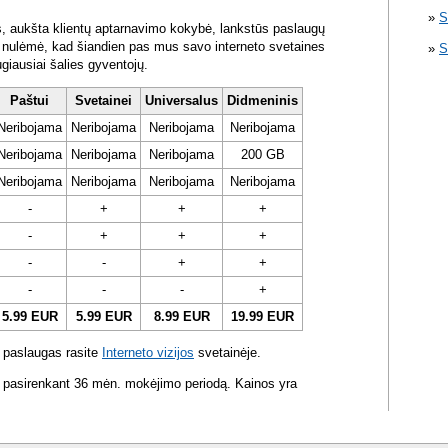
S
s, aukšta klientų aptarnavimo kokybė, lankstūs paslaugų
ra nulėmė, kad šiandien pas mus savo interneto svetaines
S
ugiausiai šalies gyventojų.
Paštui
Svetainei
Universalus
Didmeninis
Neribojama
Neribojama
Neribojama
Neribojama
Neribojama
Neribojama
Neribojama
200 GB
Neribojama
Neribojama
Neribojama
Neribojama
-
+
+
+
-
+
+
+
-
-
+
+
-
-
-
+
5.99 EUR
5.99 EUR
8.99 EUR
19.99 EUR
 paslaugas rasite
Interneto vizijos
svetainėje.
 pasirenkant 36 mėn. mokėjimo periodą. Kainos yra