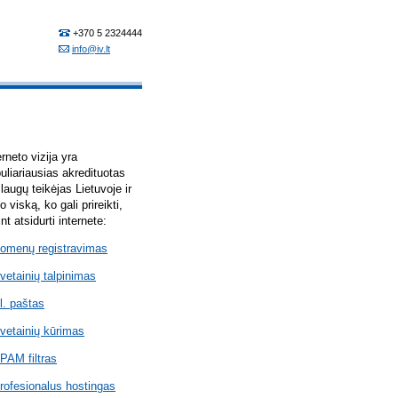
erneto vizija yra
uliariausias akredituotas
laugų teikėjas Lietuvoje ir
lo viską, ko gali prireikti,
int atsidurti internete:
omenų registravimas
vetainių talpinimas
l. paštas
vetainių kūrimas
PAM filtras
rofesionalus hostingas