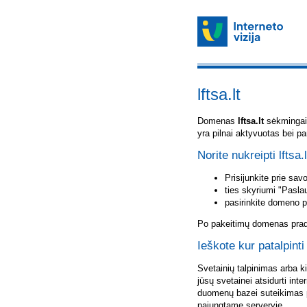
lftsa.lt
Domenas
lftsa.lt
sėkmingai u
yra pilnai aktyvuotas bei p
Norite nukreipti lftsa.
Prisijunkite prie sa
ties skyriumi "Pasla
pasirinkite domeno 
Po pakeitimų domenas pradė
Ieškote kur patalpinti 
Svetainių talpinimas arba k
jūsų svetainei atsidurti inte
duomenų bazei suteikimas p
pajungtame serveryje.