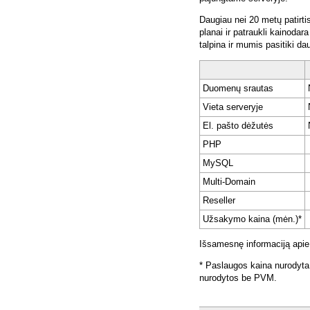
Daugiau nei 20 metų patirti
planai ir patraukli kainoda
talpina ir mumis pasitiki da
Duomenų srautas
Vieta serveryje
El. pašto dėžutės
PHP
MySQL
Multi-Domain
Reseller
Užsakymo kaina (mėn.)*
Išsamesnę informaciją apie
* Paslaugos kaina nurodyta
nurodytos be PVM.