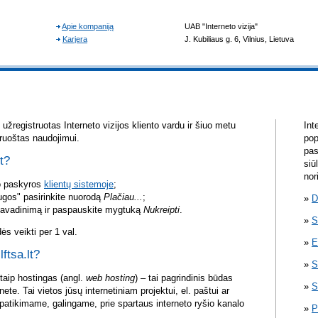
žregistruotas Interneto vizijos kliento vardu ir šiuo metu
Int
aruoštas naudojimui.
pop
pas
lt?
siū
nor
vo paskyros
klientų sistemoje
;
ugos" pasirinkite nuorodą
Plačiau...
;
D
pavadinimą ir paspauskite mygtuką
Nukreipti
.
S
s veikti per 1 val.
E
lftsa.lt?
S
itaip hostingas (angl.
web hosting
) – tai pagrindinis būdas
S
rnete. Tai vietos jūsų internetiniam projektui, el. paštui ar
atikimame, galingame, prie spartaus interneto ryšio kanalo
P