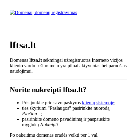
lftsa.lt
Domenas
lftsa.lt
sėkmingai užregistruotas Interneto vizijos
kliento vardu ir šiuo metu yra pilnai aktyvuotas bei paruoštas
naudojimui.
Norite nukreipti lftsa.lt?
Prisijunkite prie savo paskyros
klientų sistemoje
;
ties skyriumi "Paslaugos" pasirinkite nuorodą
Plačiau...
;
pasirinkite domeno pavadinimą ir paspauskite
mygtuką
Nukreipti
.
Po pakeitimų domenas pradės veikti per 1 val.