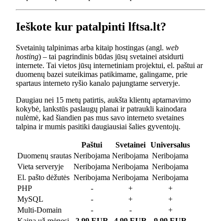
Ieškote kur patalpinti lftsa.lt?
Svetainių talpinimas arba kitaip hostingas (angl.
web
hosting
) – tai pagrindinis būdas jūsų svetainei atsidurti
internete. Tai vietos jūsų internetiniam projektui, el. paštui ar
duomenų bazei suteikimas patikimame, galingame, prie
spartaus interneto ryšio kanalo pajungtame serveryje.
Daugiau nei 15 metų patirtis, aukšta klientų aptarnavimo
kokybė, lankstūs paslaugų planai ir patraukli kainodara
nulėmė, kad šiandien pas mus savo interneto svetaines
talpina ir mumis pasitiki daugiausiai šalies gyventojų.
Paštui
Svetainei
Universalus
Duomenų srautas
Neribojama
Neribojama
Neribojama
Vieta serveryje
Neribojama
Neribojama
Neribojama
El. pašto dėžutės
Neribojama
Neribojama
Neribojama
PHP
-
+
+
MySQL
-
+
+
Multi-Domain
-
-
+
Kaina už mėnesį
2.99 EUR
4.99 EUR
9.99 EUR