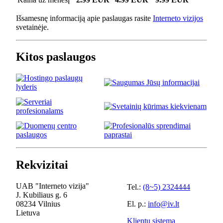
Išsamesnę informaciją apie paslaugas rasite
Interneto vizijos
svetainėje.
Kitos paslaugos
Rekvizitai
UAB "Interneto vizija"
Tel.:
(8~5) 2324444
J. Kubiliaus g. 6
08234 Vilnius
El. p.:
info@iv.lt
Lietuva
Klientų sistema