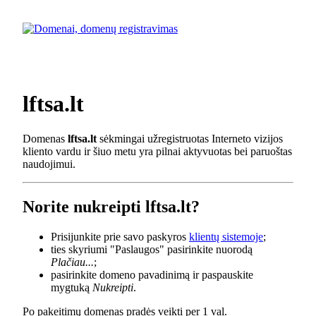
lftsa.lt
Domenas
lftsa.lt
sėkmingai užregistruotas Interneto vizijos
kliento vardu ir šiuo metu yra pilnai aktyvuotas bei paruoštas
naudojimui.
Norite nukreipti lftsa.lt?
Prisijunkite prie savo paskyros
klientų sistemoje
;
ties skyriumi "Paslaugos" pasirinkite nuorodą
Plačiau...
;
pasirinkite domeno pavadinimą ir paspauskite
mygtuką
Nukreipti
.
Po pakeitimų domenas pradės veikti per 1 val.