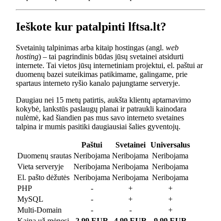
Ieškote kur patalpinti lftsa.lt?
Svetainių talpinimas arba kitaip hostingas (angl.
web
hosting
) – tai pagrindinis būdas jūsų svetainei atsidurti
internete. Tai vietos jūsų internetiniam projektui, el. paštui ar
duomenų bazei suteikimas patikimame, galingame, prie
spartaus interneto ryšio kanalo pajungtame serveryje.
Daugiau nei 15 metų patirtis, aukšta klientų aptarnavimo
kokybė, lankstūs paslaugų planai ir patraukli kainodara
nulėmė, kad šiandien pas mus savo interneto svetaines
talpina ir mumis pasitiki daugiausiai šalies gyventojų.
Paštui
Svetainei
Universalus
Duomenų srautas
Neribojama
Neribojama
Neribojama
Vieta serveryje
Neribojama
Neribojama
Neribojama
El. pašto dėžutės
Neribojama
Neribojama
Neribojama
PHP
-
+
+
MySQL
-
+
+
Multi-Domain
-
-
+
Kaina už mėnesį
2.99 EUR
4.99 EUR
9.99 EUR