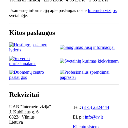
Išsamesnę informaciją apie paslaugas rasite
Interneto vizijos
svetainėje.
Kitos paslaugos
Rekvizitai
UAB "Interneto vizija"
Tel.:
(8~5) 2324444
J. Kubiliaus g. 6
08234 Vilnius
El. p.:
info@iv.lt
Lietuva
Klientų sistema