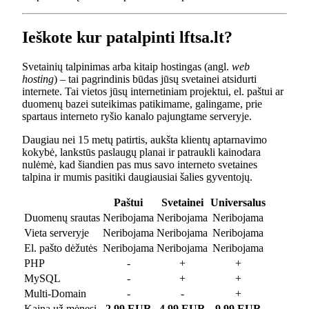
Ieškote kur patalpinti lftsa.lt?
Svetainių talpinimas arba kitaip hostingas (angl.
web
hosting
) – tai pagrindinis būdas jūsų svetainei atsidurti
internete. Tai vietos jūsų internetiniam projektui, el. paštui ar
duomenų bazei suteikimas patikimame, galingame, prie
spartaus interneto ryšio kanalo pajungtame serveryje.
Daugiau nei 15 metų patirtis, aukšta klientų aptarnavimo
kokybė, lankstūs paslaugų planai ir patraukli kainodara
nulėmė, kad šiandien pas mus savo interneto svetaines
talpina ir mumis pasitiki daugiausiai šalies gyventojų.
Paštui
Svetainei
Universalus
Duomenų srautas
Neribojama
Neribojama
Neribojama
Vieta serveryje
Neribojama
Neribojama
Neribojama
El. pašto dėžutės
Neribojama
Neribojama
Neribojama
PHP
-
+
+
MySQL
-
+
+
Multi-Domain
-
-
+
Kaina už mėnesį
2.99 EUR
4.99 EUR
9.99 EUR