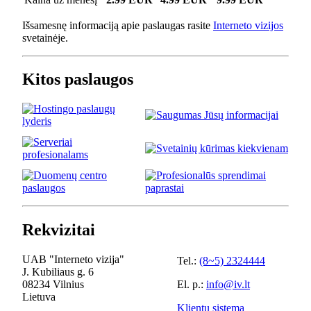
Išsamesnę informaciją apie paslaugas rasite
Interneto vizijos
svetainėje.
Kitos paslaugos
Rekvizitai
UAB "Interneto vizija"
Tel.:
(8~5) 2324444
J. Kubiliaus g. 6
08234 Vilnius
El. p.:
info@iv.lt
Lietuva
Klientų sistema