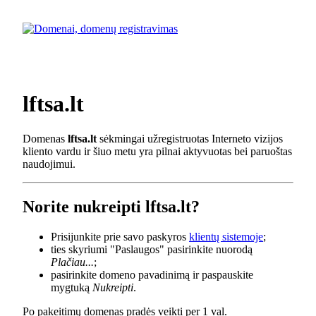
lftsa.lt
Domenas
lftsa.lt
sėkmingai užregistruotas Interneto vizijos
kliento vardu ir šiuo metu yra pilnai aktyvuotas bei paruoštas
naudojimui.
Norite nukreipti lftsa.lt?
Prisijunkite prie savo paskyros
klientų sistemoje
;
ties skyriumi "Paslaugos" pasirinkite nuorodą
Plačiau...
;
pasirinkite domeno pavadinimą ir paspauskite
mygtuką
Nukreipti
.
Po pakeitimų domenas pradės veikti per 1 val.