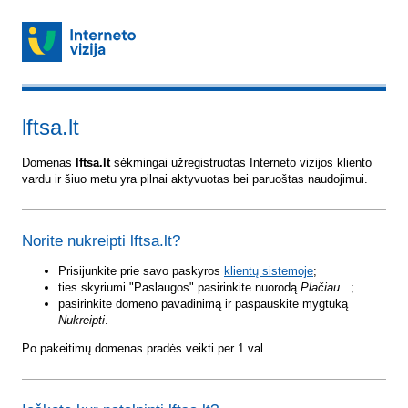
lftsa.lt
Domenas
lftsa.lt
sėkmingai užregistruotas Interneto vizijos kliento
vardu ir šiuo metu yra pilnai aktyvuotas bei paruoštas naudojimui.
Norite nukreipti lftsa.lt?
Prisijunkite prie savo paskyros
klientų sistemoje
;
ties skyriumi "Paslaugos" pasirinkite nuorodą
Plačiau...
;
pasirinkite domeno pavadinimą ir paspauskite mygtuką
Nukreipti
.
Po pakeitimų domenas pradės veikti per 1 val.