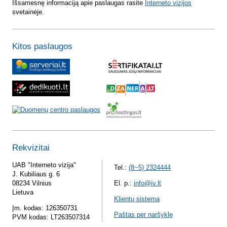
Išsamesnę informaciją apie paslaugas rasite
Interneto vizijos
svetainėje.
Kitos paslaugos
Rekvizitai
UAB "Interneto vizija"
Tel.:
(8~5) 2324444
J. Kubiliaus g. 6
08234 Vilnius
El. p.:
info@iv.lt
Lietuva
Klientų sistema
Įm. kodas: 126350731
Paštas per naršyklę
PVM kodas: LT263507314