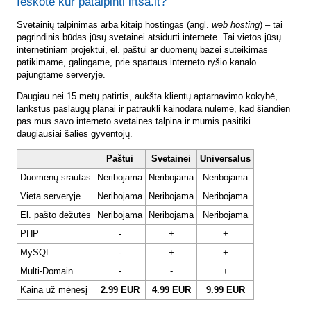
Ieškote kur patalpinti lftsa.lt?
Svetainių talpinimas arba kitaip hostingas (angl.
web hosting
) – tai
pagrindinis būdas jūsų svetainei atsidurti internete. Tai vietos jūsų
internetiniam projektui, el. paštui ar duomenų bazei suteikimas
patikimame, galingame, prie spartaus interneto ryšio kanalo
pajungtame serveryje.
Daugiau nei 15 metų patirtis, aukšta klientų aptarnavimo kokybė,
lankstūs paslaugų planai ir patraukli kainodara nulėmė, kad šiandien
pas mus savo interneto svetaines talpina ir mumis pasitiki
daugiausiai šalies gyventojų.
Paštui
Svetainei
Universalus
Duomenų srautas
Neribojama
Neribojama
Neribojama
Vieta serveryje
Neribojama
Neribojama
Neribojama
El. pašto dėžutės
Neribojama
Neribojama
Neribojama
PHP
-
+
+
MySQL
-
+
+
Multi-Domain
-
-
+
Kaina už mėnesį
2.99 EUR
4.99 EUR
9.99 EUR